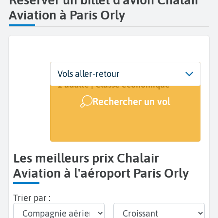
Aviation à Paris Orly
Départ
Dates
Voyageurs | Classe
Vols aller-retour
Paris Orly (ORY)
Dates de votre voyage
1 adulte | Classe économique
Rechercher un vol
Arrivée
A...
Les meilleurs prix Chalair
Aviation à l'aéroport Paris Orly
Trier par :