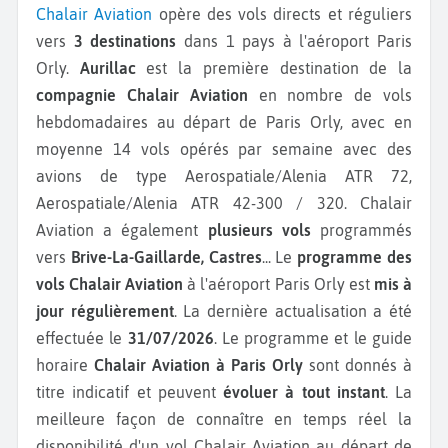
Chalair Aviation
opère des vols directs et réguliers
vers
3 destinations
dans 1 pays à l'aéroport Paris
Orly.
Aurillac
est la première destination de la
compagnie Chalair Aviation
en nombre de vols
hebdomadaires au départ de Paris Orly, avec en
moyenne 14 vols opérés par semaine avec des
avions de type Aerospatiale/Alenia ATR 72,
Aerospatiale/Alenia ATR 42-300 / 320.
Chalair
Aviation a également
plusieurs vols
programmés
vers
Brive-La-Gaillarde, Castres
...
Le
programme des
vols Chalair Aviation
à l'aéroport Paris Orly est
mis à
jour régulièrement
. La dernière actualisation a été
effectuée le
31/07/2026
. Le programme et le guide
horaire
Chalair Aviation à Paris Orly
sont donnés à
titre indicatif et peuvent
évoluer à tout instant
. La
meilleure façon de connaître en temps réel la
disponibilité d'un vol Chalair Aviation au départ de