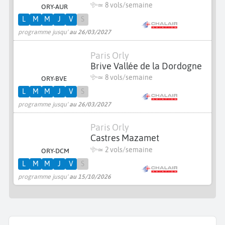
≃
8 vols/semaine
ORY-AUR
L
M
M
J
V
S
programme jusqu'
au 26/03/2027
Paris Orly
Brive Vallée de la Dordogne
≃
8 vols/semaine
ORY-BVE
L
M
M
J
V
S
programme jusqu'
au 26/03/2027
Paris Orly
Castres Mazamet
≃
2 vols/semaine
ORY-DCM
L
M
M
J
V
S
programme jusqu'
au 15/10/2026