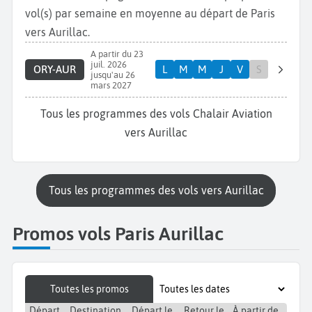
vol(s) par semaine en moyenne au départ de Paris
vers Aurillac.
A partir du 23
juil. 2026
ORY-AUR
L
M
M
J
V
S
jusqu'au 26
mars 2027
Tous les programmes des vols Chalair Aviation
vers Aurillac
Tous les programmes des vols vers Aurillac
Promos vols Paris Aurillac
Toutes les promos
Départ
Destination
Départ le
Retour le
À partir de