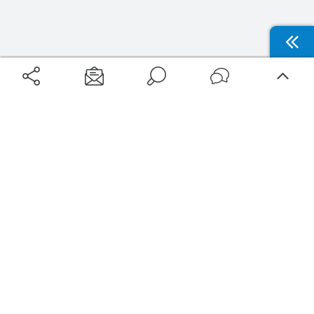
Aéroports
Voyages
Aéroports Voyages est la première plateforme de recherche de services liés au
voyage en avion. Nous vous proposons toutes les destinations, les
programmes de vols et les services disponibles pour votre aéroport : billets
d'avion, locations de voitures, hôtels... Laissez-vous inspirer et profitez d’une
expérience de voyage unique au meilleur prix !