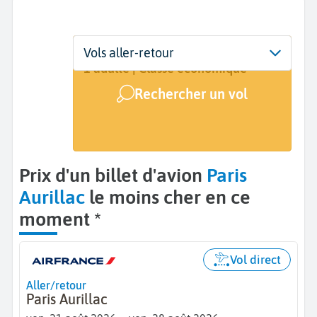
Départ
Dates
Voyageurs | Classe
Vols aller-retour
Paris (PAR)
21 août - 28 août
1 adulte | Classe économique
Rechercher un vol
Arrivée
Aurillac (AUR)
Prix d'un billet d'avion
Paris
Aurillac
le moins cher en ce
moment *
Vol direct
Aller/retour
Paris Aurillac