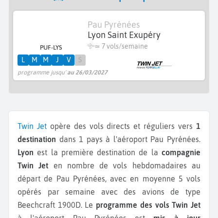
Pau Pyrénées
Lyon Saint Exupéry
≃
7 vols/semaine
PUF-LYS
L
M
M
J
V
S
programme jusqu'
au 26/03/2027
Twin Jet
opère des vols directs et réguliers vers
1
destination
dans 1 pays à l'aéroport Pau Pyrénées.
Lyon
est la première destination de la
compagnie
Twin Jet
en nombre de vols hebdomadaires au
départ de Pau Pyrénées, avec en moyenne 5 vols
opérés par semaine avec des avions de type
Beechcraft 1900D.
Le
programme des vols Twin Jet
à l'aéroport Pau Pyrénées est
mis à jour