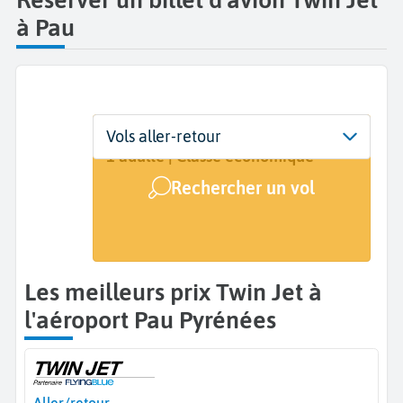
à Pau
Départ
Dates
Voyageurs | Classe
Vols aller-retour
Pau Pyrénées (PUF)
Dates de votre voyage
1 adulte | Classe économique
Rechercher un vol
Arrivée
A...
Les meilleurs prix Twin Jet à
l'aéroport Pau Pyrénées