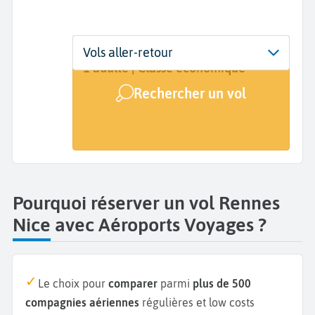
Départ
Dates
Voyageurs | Classe
Vols aller-retour
Rennes (RNS)
Dates de votre voyage
1 adulte | Classe économique
Rechercher un vol
Arrivée
Nice (NCE)
Pourquoi réserver un vol Rennes
Nice avec Aéroports Voyages ?
Le choix pour
comparer
parmi
plus de 500
compagnies aériennes
régulières et low costs