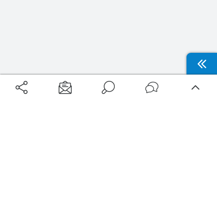
Aéroports
Voyages
Aéroports Voyages est la première plateforme de recherche de services liés au
voyage en avion. Nous vous proposons toutes les destinations, les
programmes de vols et les services disponibles pour votre aéroport : billets
d'avion, locations de voitures, hôtels... Laissez-vous inspirer et profitez d’une
expérience de voyage unique au meilleur prix !