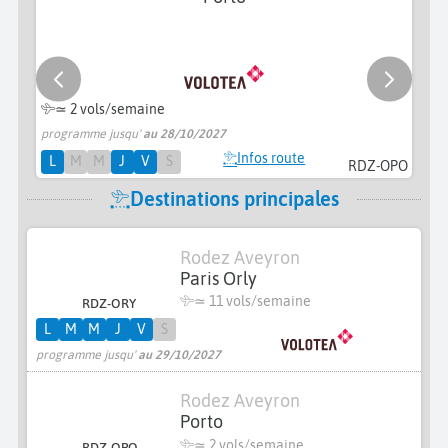
≃
2 vols/semaine
programme jusqu'
au 28/10/2027
pr
Infos route
L
M
M
J
V
S
RDZ-OPO
Destinations principales
Rodez Aveyron
Paris Orly
≃
11 vols/semaine
RDZ-ORY
L
M
M
J
V
S
programme jusqu'
au 29/10/2027
Rodez Aveyron
Porto
≃
2 vols/semaine
RDZ-OPO