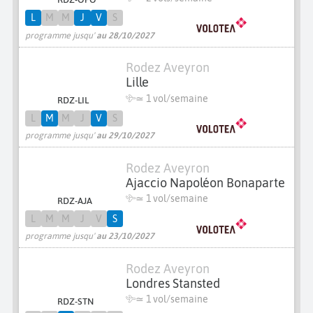
L
M
M
J
V
S
programme jusqu'
au 28/10/2027
Rodez Aveyron
Lille
≃ 1 vol/semaine
RDZ-LIL
L
M
M
J
V
S
programme jusqu'
au 29/10/2027
Rodez Aveyron
Ajaccio Napoléon Bonaparte
≃ 1 vol/semaine
RDZ-AJA
L
M
M
J
V
S
programme jusqu'
au 23/10/2027
Rodez Aveyron
Londres Stansted
≃ 1 vol/semaine
RDZ-STN