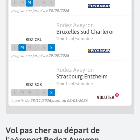
L
M
M
J
V
S
programme jusqu'
au 30/08/2026
Rodez Aveyron
Bruxelles Sud Charleroi
≃ 1 vol/semaine
RDZ-CRL
L
M
M
J
V
S
programme jusqu'
au 29/08/2026
Rodez Aveyron
Strasbourg Entzheim
≃ 1 vol/semaine
RDZ-SXB
L
M
M
J
V
S
à partir
du 28/11/2026
jusqu'
au 02/01/2026
Vol pas cher au départ de
l'aéroport Rodez Aveyron