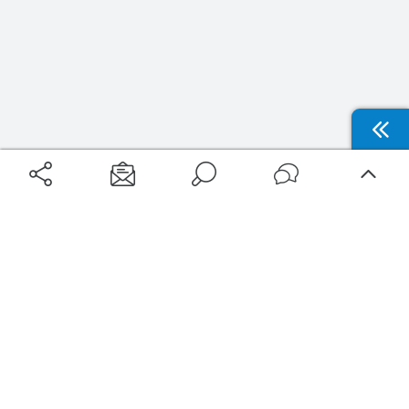
Aéroports
Voyages
Aéroports Voyages est la première plateforme de recherche de services liés au
voyage en avion. Nous vous proposons toutes les destinations, les
programmes de vols et les services disponibles pour votre aéroport : billets
d'avion, locations de voitures, hôtels... Laissez-vous inspirer et profitez d’une
expérience de voyage unique au meilleur prix !