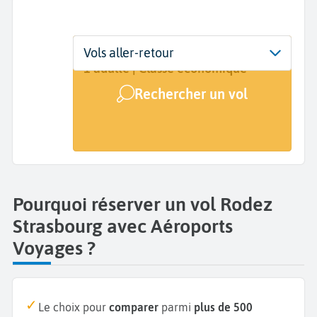
Départ
Dates
Voyageurs | Classe
Vols aller-retour
Rodez (RDZ)
Dates de votre voyage
1 adulte | Classe économique
Rechercher un vol
Arrivée
Strasbourg (SXB)
Pourquoi réserver un vol Rodez
Strasbourg avec Aéroports
Voyages ?
Le choix pour
comparer
parmi
plus de 500