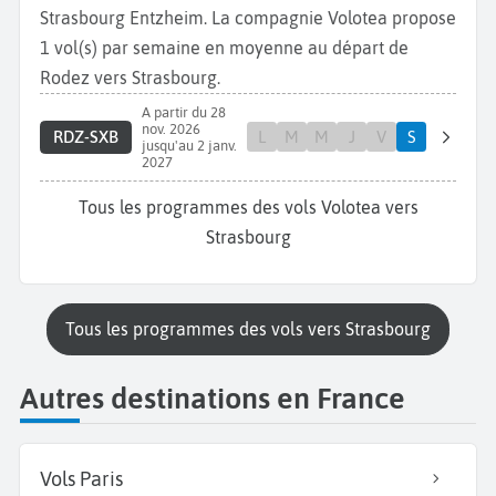
Strasbourg Entzheim. La compagnie Volotea propose
1 vol(s) par semaine en moyenne au départ de
Rodez vers Strasbourg.
A partir du 28
nov. 2026
RDZ-SXB
L
M
M
J
V
S
jusqu'au 2 janv.
2027
Tous les programmes des vols Volotea vers
Strasbourg
Tous les programmes des vols vers Strasbourg
Autres destinations en France
Vols Paris