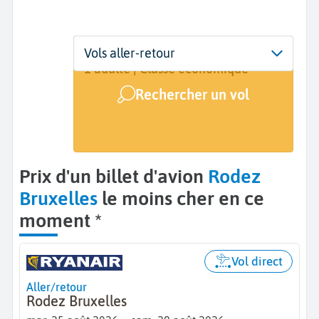
Départ
Dates
Voyageurs | Classe
Vols aller-retour
Rodez (RDZ)
25 août - 29 août
1 adulte | Classe économique
Rechercher un vol
Arrivée
Bruxelles (BRU)
Prix d'un billet d'avion
Rodez
Bruxelles
le moins cher en ce
moment *
Vol direct
Aller/retour
Rodez Bruxelles