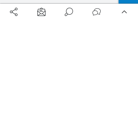
Aéroports
Voyages
Aéroports Voyages est la première plateforme de recherche de services liés au
voyage en avion. Nous vous proposons toutes les destinations, les
programmes de vols et les services disponibles pour votre aéroport : billets
d'avion, locations de voitures, hôtels... Laissez-vous inspirer et profitez d’une
expérience de voyage unique au meilleur prix !
Sur Aéroports Voyages
Aéroports-Voyages ©2026
tous droits réservés