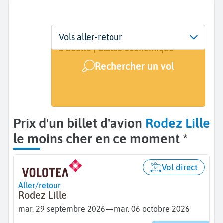
Départ
Dates
Voyageurs | Classe
Vols aller-retour
Rodez (RDZ)
29 sept. - 6 oct.
1 adulte | Classe économique
Rechercher un vol
Arrivée
Lille (LIL)
Prix d'un billet d'avion
Rodez Lille
le moins cher en ce moment *
Vol direct
Aller/retour
Rodez Lille
—
mar. 29 septembre 2026
mar. 06 octobre 2026