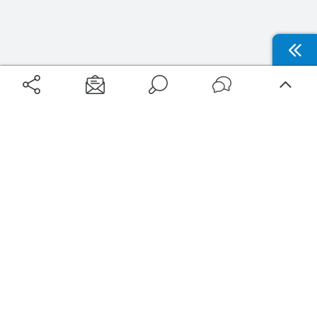
Aéroports
Voyages
Aéroports Voyages est la première plateforme de recherche de services liés au
voyage en avion. Nous vous proposons toutes les destinations, les
programmes de vols et les services disponibles pour votre aéroport : billets
d'avion, locations de voitures, hôtels... Laissez-vous inspirer et profitez d’une
expérience de voyage unique au meilleur prix !