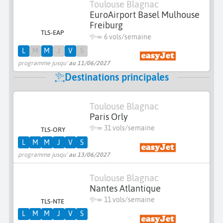
Toulouse Blagnac
EuroAirport Basel Mulhouse
Freiburg
TLS-EAP
≃
6 vols/semaine
L
M
M
J
V
S
programme jusqu'
au 11/06/2027
Destinations principales
Toulouse Blagnac
Paris Orly
≃
31 vols/semaine
TLS-ORY
L
M
M
J
V
S
programme jusqu'
au 13/06/2027
Toulouse Blagnac
Nantes Atlantique
≃
11 vols/semaine
TLS-NTE
L
M
M
J
V
S