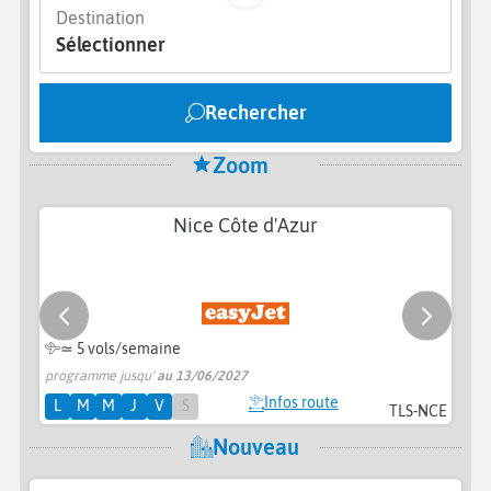
Destination
Sélectionner
Rechercher
Zoom
Nice Côte d'Azur
≃
5 vols/semaine
programme jusqu'
au 13/06/2027
pr
Infos route
L
M
M
J
V
S
TLS-NCE
Nouveau