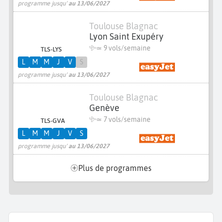
programme jusqu'
au 13/06/2027
Toulouse Blagnac
Lyon Saint Exupéry
≃
9 vols/semaine
TLS-LYS
L
M
M
J
V
S
programme jusqu'
au 13/06/2027
Toulouse Blagnac
Genève
≃
7 vols/semaine
TLS-GVA
L
M
M
J
V
S
programme jusqu'
au 13/06/2027
Plus de programmes