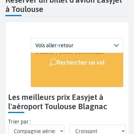
à Toulouse
Départ
Dates
Voyageurs | Classe
Vols aller-retour
Toulouse Blagnac (TLS)
Dates de votre voyage
1 adulte | Classe économique
Rechercher un vol
Arrivée
A...
Les meilleurs prix Easyjet à
l'aéroport Toulouse Blagnac
Trier par :