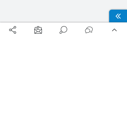
Aéroports
Voyages
Aéroports Voyages est la première plateforme de recherche de services liés au
voyage en avion. Nous vous proposons toutes les destinations, les
programmes de vols et les services disponibles pour votre aéroport : billets
d'avion, locations de voitures, hôtels... Laissez-vous inspirer et profitez d’une
expérience de voyage unique au meilleur prix !
Sur Aéroports Voyages