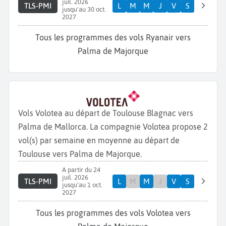
juil. 2026
TLS-PMI
L
M
M
J
V
S
jusqu'au 30 oct.
2027
Tous les programmes des vols Ryanair vers
Palma de Majorque
Vols Volotea au départ de Toulouse Blagnac vers
Palma de Mallorca. La compagnie Volotea propose 2
vol(s) par semaine en moyenne au départ de
Toulouse vers Palma de Majorque.
A partir du 24
juil. 2026
TLS-PMI
L
M
M
J
V
S
jusqu'au 1 oct.
2027
Tous les programmes des vols Volotea vers