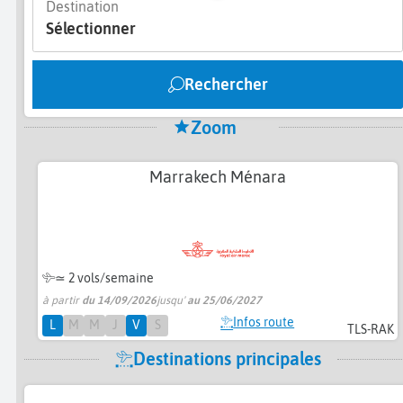
Destination
Sélectionner
Rechercher
Zoom
Marrakech Ménara
≃
2 vols/semaine
à partir
du 14/09/2026
jusqu'
au 25/06/2027
Infos route
L
M
M
J
V
S
TLS-RAK
Destinations principales