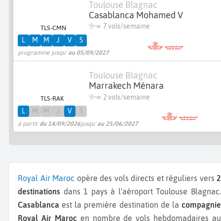
Toulouse Blagnac
Casablanca Mohamed V
≃
7 vols/semaine
TLS-CMN
L
M
M
J
V
S
programme jusqu'
au 05/09/2027
Toulouse Blagnac
Marrakech Ménara
≃
2 vols/semaine
TLS-RAK
L
M
M
J
V
S
à partir
du 14/09/2026
jusqu'
au 25/06/2027
Royal Air Maroc
opère des vols directs et réguliers vers
2
destinations
dans 1 pays à l'aéroport Toulouse Blagnac.
Casablanca
est la première destination de la
compagnie
Royal Air Maroc
en nombre de vols hebdomadaires au