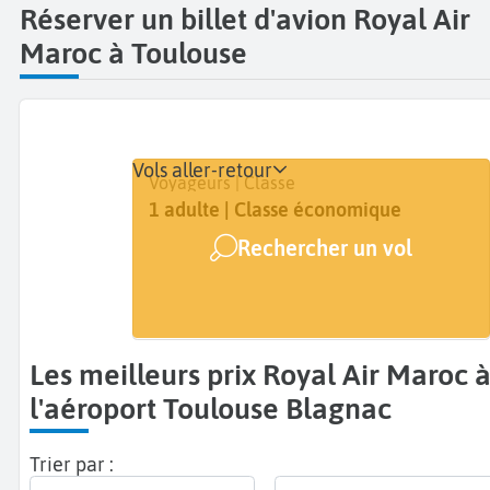
Réserver un billet d'avion Royal Air
Maroc à Toulouse
Vols aller-retour
Départ
Dates
Voyageurs | Classe
Toulouse Blagnac (TLS)
Dates de votre voyage
1 adulte | Classe économique
Rechercher un vol
Arrivée
A...
Les meilleurs prix Royal Air Maroc à
l'aéroport Toulouse Blagnac
Trier par :