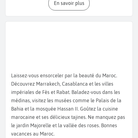
En savoir plus
grâce aux conditions parfaites pour le
kitesurf
et la
planche à voile
, tandis que les paysages désertiques
invitent à l’aventure au
Ranch des Dunes
, à
cheval
ou à dos de
chameau
.
Le
village de pêcheurs
offre une immersion dans la
vie locale et les techniques traditionnelles de pêche,
tandis que le
marché municipal El Massira
permet
de découvrir l’artisanat, les produits frais et
Laissez-vous ensorceler par la beauté du Maroc.
l’ambiance authentique de Dakhla. Les amateurs de
Découvrez Marrakech, Casablanca et les villes
patrimoine religieux pourront visiter la
Mosquée
impériales de Fès et Rabat. Baladez-vous dans les
Assona
et l’
église Our Lady of Mount Carmel
,
médinas, visitez les musées comme le Palais de la
témoins de l’histoire et de la culture locale.
Bahia et la mosquée Hassan II. Goûtez la cuisine
marocaine et ses délicieux tajines. Ne manquez pas
Pour une pause détente au cœur de paysages
le jardin Majorelle et la vallée des roses. Bonnes
côtiers, ne manquez pas l’
île Herné
ou la
plage de
vacances au Maroc.
Portorico
, réputées pour leurs eaux cristallines et