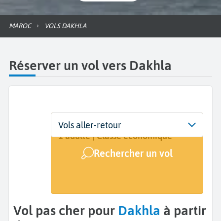
MAROC
VOLS DAKHLA
Réserver un vol vers Dakhla
Départ
Dates
Voyageurs | Classe
Vols aller-retour
De...
Dates de votre voyage
1 adulte | Classe économique
Rechercher un vol
Arrivée
Dakhla (VIL)
Vol pas cher pour
Dakhla
à partir