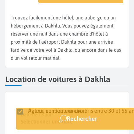
Trouvez facilement une hôtel, une auberge ou un
hébergement à Dakhla. Vous pouvez également
réserver une nuit dans une chambre d’hôtel à
proximité de l'aéroport Dakhla pour une arrivée
tardive de votre vol à Dakhla, ou encore dans le cas
d’un vol retour matinal.
Location de voitures à Dakhla
Retour au même endroit
Âge du conducteur compris entre 30 et 65 an
Lieu de retrait
Date de retrait
Date de retour
Rechercher
Dakhla
Sélectionner une date
Sélectionner une date