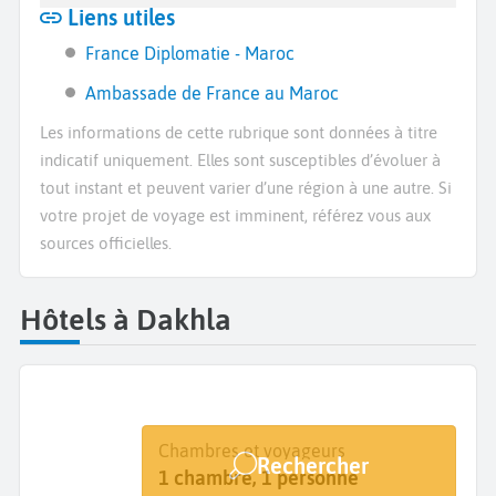
Liens utiles
France Diplomatie - Maroc
Ambassade de France au Maroc
Les informations de cette rubrique sont données à titre
indicatif uniquement. Elles sont susceptibles d’évoluer à
tout instant et peuvent varier d’une région à une autre. Si
votre projet de voyage est imminent, référez vous aux
sources officielles.
Hôtels à Dakhla
Destination
Dates
Chambres et voyageurs
Rechercher
Dakhla
Dates de votre séjour
1 chambre, 1 personne