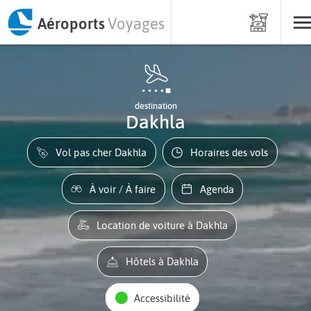
Aéroports
Voyages
destination
Dakhla
Vol pas cher Dakhla
Horaires des vols
À voir / À faire
Agenda
Location de voiture à Dakhla
Hôtels à Dakhla
Accessibilité