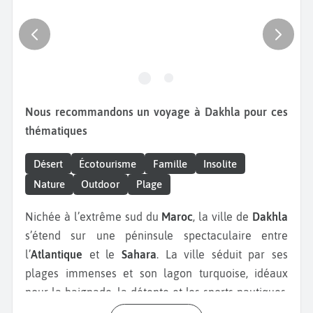
Nous recommandons un voyage à Dakhla pour ces
thématiques
Désert
Écotourisme
Famille
Insolite
Nature
Outdoor
Plage
Nichée à l’extrême sud du
Maroc
, la ville de
Dakhla
s’étend sur une péninsule spectaculaire entre
l’
Atlantique
et le
Sahara
. La ville séduit par ses
plages immenses et son lagon turquoise, idéaux
pour la baignade, la détente et les sports nautiques.
Les amateurs de glisse trouveront leur bonheur