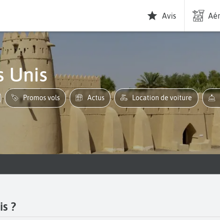
Avis
Aér
s Unis
Promos vols
Actus
Location de voiture
is ?