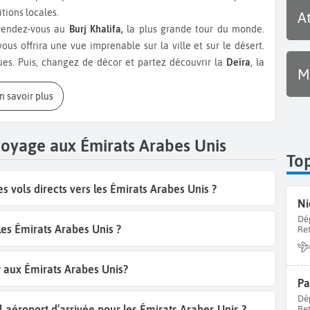
tions locales.
A
endez-vous au
Burj Khalifa,
la plus grande tour du monde.
ous offrira une vue imprenable sur la ville et sur le désert.
ues. Puis, changez de décor et partez découvrir la
Deïra
, la
M
lques spécialités comme le
machbous
, plat à base de poulet et
 mangé avec du beurre fondu. Direction ensuite le plus grand
En savoir plus
 la plage à proximité du
Burj Al Arab
, hôtel de luxe en forme
 sur la culture arabe, n’hésitez pas à voir l'
Al Ain national
voyage aux Émirats Arabes Unis
s la visite de la
Mosquée
Jumeirah
, l’une des rares ouverte
To
 dans le quartier moderne de la ville. Terminez votre journée
us donnera un autre aperçu de Dubaï.
 vols directs vers les Émirats Arabes Unis ?
Ni
abi
avec la
grande Mosquée Sheikh Zayed
composée de 80
Dé
voir l’intérieur de l
’Emirates Palace
, le plus cher hôtel du
 les Émirats Arabes Unis ?
Re
rrez effectuer des circuits en 4x4 ou des balades à dos de
r aux Émirats Arabes Unis?
eur, nous vous conseillons les gigantesques parcs aquatiques
Pa
ncore, le
Wild Wadi
Water Park
à Dubaï. Vous pourrez vivre
Dé
l aéroport d’arrivée pour les Émirats Arabes Unis ?
Re