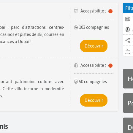
Filt
Accessibilité :
103 compagnies
sinos et pistes de ski, courses en
vacances à Dubaï !
Découvrir
Accessibilité :
H
50 compagnies
 Cette ville incarne la modernité
s.
Découvrir
P
nis
D