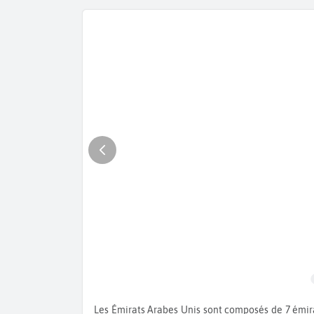
Les Émirats Arabes Unis sont composés de 7 émirats et réputés pour leurs hôtels luxueux avec un sens poussé