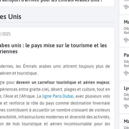
ins. Bonnes
vacances aux Émirats Arabes Unis !
es Unis
Ma
Dé
Re
2/2025
bes unis : le pays mise sur le tourisme et les
ériennes
Pa
Dé
Re
érien et touristique.
égie pour
devenir un carrefour touristique et aérien majeur.
Ly
périences entre gratte‑ciel, désert, plages et culture, tout en
Dé
 l’Asie et l’Afrique. La
ligne Paris Dubaï
, avec plusieurs vols
Re
ance et renforce le rôle du pays comme destination hivernale
nes contribuent à accueillir un nombre croissant de visiteurs
ssibilité, infrastructures modernes et diversité des activités,
Ma
ion de hub touristique et aérien incontournable pour les
Dé