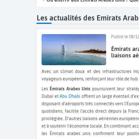
des émotions fortes comme nager avec les dauph
Les actualités des Emirats Arab
Publié le 08/1
Émirats ara
liaisons a
Avec un climat doux et des infrastructures modernes, les Émirats arabes unis attirent toujours plus de
voyageurs européens, renforçant leur rôle de hub a
Les
Émirats Arabes Unis
poursuivent leur strat
Dubaï et
Abu Dhabi
offrent un large éventail d’ex
disposant d’aéroports très connectés vers l’Europe,
quotidiens, facilite l’accès direct depuis la Fr
privilégiée. D’autres liaisons aériennes européen
et à soutenir l’économie locale. En combinant acce
les Émirats arabes unis confirment leur posit