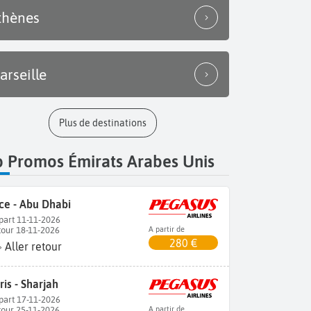
thènes
arseille
Plus de destinations
p Promos Émirats Arabes Unis
ce - Abu Dhabi
part 11-11-2026
tour 18-11-2026
A partir de
280 €
Aller retour
ris - Sharjah
part 17-11-2026
tour 25-11-2026
A partir de