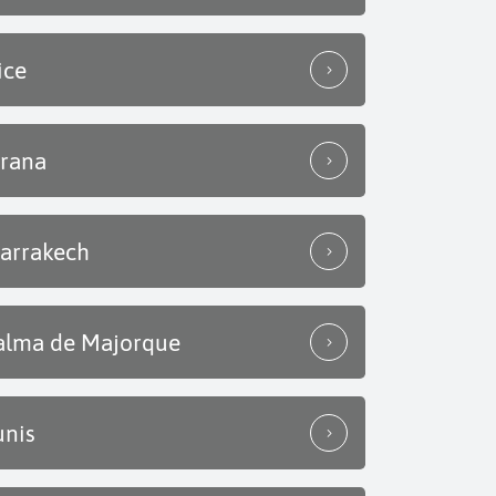
ice
irana
arrakech
alma de Majorque
unis