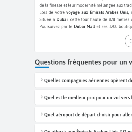
de la finesse et leur modernité mélangée aux tradi
Lors de votre
voyage aux Émirats Arabes Unis,
r
Située à
Dubaï
, cette tour haute de 828 mètres v
Poursuivez par le
Dubaï Mall
et ses 1200 boutiq
vieille ville de Dubaï. Vous pourrez goûter à que
de riz aux épices ou le
madrooba
, poisson séché
marché d’or
au monde. Détendez-vous ensuite sur
de voile de bateau. Si vous voulez en savoir plus
Questions fréquentes pour un 
museum,
musée national de Dubaï. Ne manquez pa
au public. Faites une balade à la Marina de Dubaï
par un
tour en abra
, bateau traditionnel. Cela vo
Quelles compagnies aériennes opèrent des
Une autre belle ville à visiter est celle d’
Abu Dh
coupoles et de 1000 colonnes. Vous pouvez aussi 
Quel est le meilleur prix pour un vol vers
monde.
Dans le
désert des Émirats Arabes Unis
vous pou
Quel aéroport de départ choisir pour alle
chameau. Si vous avez du mal à supporter la chal
tels qu
’Aquaventure
à Dubaï et Abou Dhabi, ou e
Où atterrir aux Émirats Arabes Unis ? Que