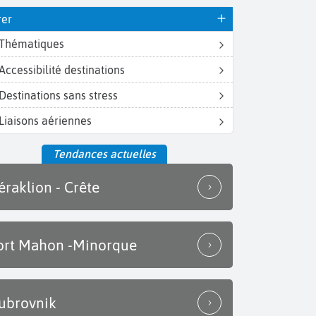
rer
Thématiques
Accessibilité destinations
Destinations sans stress
Liaisons aériennes
Tendances actuelles
éraklion - Crête
ort Mahon -Minorque
ubrovnik