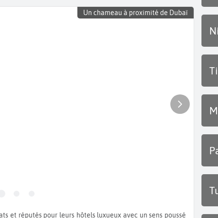
Un chameau à proximité de Dubaï
N
T
M
P
T