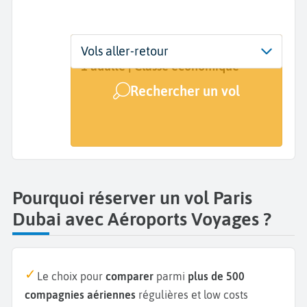
Départ
Dates
Voyageurs | Classe
Vols aller-retour
Paris (PAR)
Dates de votre voyage
1 adulte | Classe économique
Rechercher un vol
Arrivée
Dubai (DXB)
Pourquoi réserver un vol Paris
Dubai avec Aéroports Voyages ?
Le choix pour
comparer
parmi
plus de 500
compagnies aériennes
régulières et low costs