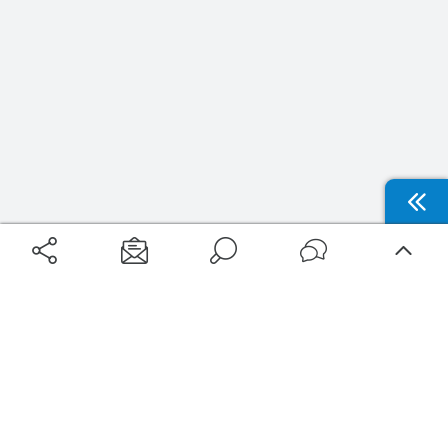
Aéroports
Voyages
Aéroports Voyages est la première plateforme de recherche de services liés au
voyage en avion. Nous vous proposons toutes les destinations, les
programmes de vols et les services disponibles pour votre aéroport : billets