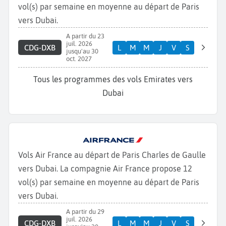
vol(s) par semaine en moyenne au départ de Paris
vers Dubai.
A partir du 23
juil. 2026
CDG-DXB
L
M
M
J
V
S
jusqu'au 30
oct. 2027
Tous les programmes des vols Emirates vers
Dubai
Vols Air France au départ de Paris Charles de Gaulle
vers Dubai. La compagnie Air France propose 12
vol(s) par semaine en moyenne au départ de Paris
vers Dubai.
A partir du 29
juil. 2026
CDG-DXB
L
M
M
J
V
S