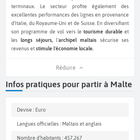
un pain avec de l’huile, tomate, oignon et ail, ainsi
terminaux. Le secteur profite également des
que la soppa ta’l-armla, une soupe de légumes,
excellentes performances des lignes en provenance
fromage et œuf.
d'Italie, du Royaume-Uni et de Suisse. En diversifiant
son programme de vol vers le
tourisme durable
et
les
longs séjours,
l'
archipel maltais
sécurise ses
revenus et
stimule l'économie locale.
Réduire
Infos pratiques pour partir à Malte
Devise : Euro
Langues officielles : Maltais et anglais
Nombre d’habitants : 457,267