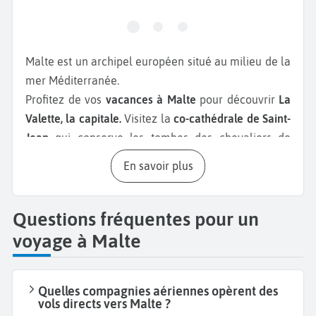
Malte est un archipel européen situé au milieu de la
mer Méditerranée.
Profitez de vos
vacances à Malte
pour découvrir
La
Valette, la capitale.
Visitez la
co-cathédrale de Saint-
Jean
qui conserve les tombes des chevaliers de
l’ordre. Ses piliers et murs recouverts d’or mettent
En savoir plus
en avant le style baroque de ce lieu religieux. Le
Palais des Grands Maîtres
, quant à lui, abrite le
bureau présidentiel. Ce pays a été élu capitale
Questions fréquentes pour un
européenne de la culture en 2018 grâce à son
voyage à Malte
musée national des beaux-arts
ou encore grâce à
son musée national d’archéologie. Ce musée
présente une collection d’objets de toutes sortes
Quelles compagnies aériennes opèrent des
vols directs vers Malte ?
provenant des temples préhistoriques et