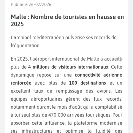
Malte, comme celles d’
Anchor Bay,
qui a servi de
Publié le 26/02/2026
décors au film Popeye, ou encore Ghajn Tuffieha,
Malte : Nombre de touristes en hausse en
une plage naturelle préservée dépourvue de toute
2025
construction. La plus fréquentée par les touristes est
celle du Golden Bay. La
Balluta Bay
est un lieu
L'archipel méditerranéen pulvérise ses records de
réputé pour ses spots de natation, de plongée et de
fréquentation.
sports nautiques.
Au Sud de l’île principale, baladez-vous à
St-Peter’s
En 2025, l'aéroport international de Malte a accueilli
Pool,
une magnifique piscine naturelle et faites un
plus de
4 millions de visiteurs internationaux
. Cette
tour au Grand Harbour, un port historique avec une
dynamique repose sur une
connectivité aérienne
vue panoramique sur La Valette. Pour les amoureux
renforcée
avec plus de
100 destinations
et un
de la faune, découvrez au Nord, une exposition
excellent taux de remplissage des avions. Les
d’espèces marines locales au
Malta National
équipes aéroportuaires gèrent des flux records,
Aquarium
.
notamment durant le mois d'août qui a comptabilisé
Ne quittez pas le territoire maltais sans avoir goûté
à lui seul plus de 470 000 arrivées touristiques. Pour
aux spécialités culinaires telles que les
pastizzi,
des
absorber cette affluence, la plateforme modernise
feuilletés farcis à la ricotta ou purée de pois, le ftira ;
ses infrastructures et optimise la fluidité des