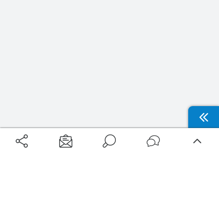
Filtrer
Thématiques
Aéroports
Voyages
Accessibilité destinations
Aéroports Voyages est la première plateforme de recherche de services liés au