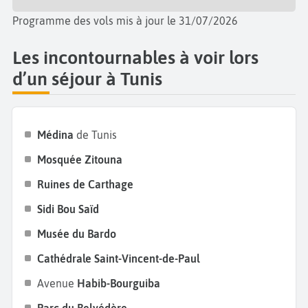
de mosaïques romaines au monde. Les amoureux de
la nature iront, quant à eux, faire un tour au
Parc du
Programme des vols mis à jour le 31/07/2026
Belvédère
, plus grand parc de la ville contenant
Les incontournables à voir lors
aussi un zoo répertoriant les principales espèces
d’un séjour à Tunis
animales du continent africain. Pour une immersion
dans la nature, ne manquez pas le
parc national de
Boukornine
, situé à quelques kilomètres au sud de
Tunis. Ce parc montagneux offre de magnifiques
Médina
de Tunis
sentiers de randonnée et une vue imprenable sur le
Mosquée Zitouna
golfe de Tunis. Alors qu'attendez-vous pour passer
Ruines de Carthage
vos prochaines
vacances à Tunis
?
Sidi Bou Saïd
Musée du Bardo
Cathédrale Saint-Vincent-de-Paul
Avenue
Habib-Bourguiba
Parc du Belvédère