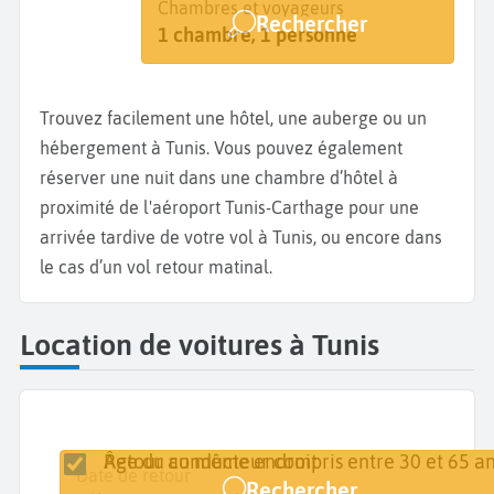
Destination
Dates
Chambres et voyageurs
Rechercher
Tunis
Dates de votre séjour
1 chambre, 1 personne
Trouvez facilement une hôtel, une auberge ou un
hébergement à Tunis. Vous pouvez également
réserver une nuit dans une chambre d’hôtel à
proximité de l'aéroport Tunis-Carthage pour une
arrivée tardive de votre vol à Tunis, ou encore dans
le cas d’un vol retour matinal.
Location de voitures à Tunis
Retour au même endroit
Âge du conducteur compris entre 30 et 65 an
Lieu de retrait
Date de retrait
Date de retour
Rechercher