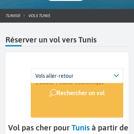
TUNISIE
VOLS TUNIS
Réserver un vol vers Tunis
Départ
Dates
Voyageurs | Classe
Vols aller-retour
De...
Dates de votre voyage
1 adulte | Classe économique
Rechercher un vol
Arrivée
Tunis (TUN)
Vol pas cher pour
Tunis
à partir de