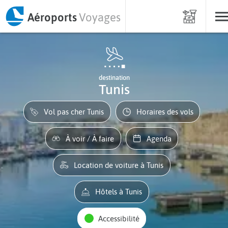
Aéroports
Voyages
destination
Tunis
Vol pas cher Tunis
Horaires des vols
À voir / À faire
Agenda
Location de voiture à Tunis
Hôtels à Tunis
Accessibilité