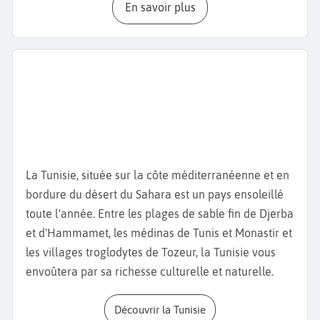
En savoir plus
ruelles de la
Médina
, cœur historique de Tunis et
admirez l’architecture fatimide et ottomane des
maisons. Nous vous conseillons la visite de la plus
grande mosquée de la ville, la
Mosquée Zitouna
,
magnifique exemple d’architecture religieuse de
Tunisie. La cour extérieure et le toit où sont
exposées de très belles mosaïques sont ouverts aux
non musulmans.
La Tunisie, située sur la côte méditerranéenne et en
L’un des plus beaux quartiers de Tunis est sans nul
bordure du désert du Sahara est un pays ensoleillé
doute
Sidi Bou Saïd
. Situé en bord de mer, il se
toute l'année. Entre les plages de sable fin de Djerba
caractérise par ses
maisons blanches aux portes
et d'Hammamet, les médinas de Tunis et Monastir et
bleues
. Un autre lieu incontournable est le
Port de la
les villages troglodytes de Tozeur, la Tunisie vous
Goulette
. En plus des boutiques et restaurants du
envoûtera par sa richesse culturelle et naturelle.
port, vous pouvez visiter les anciens
forts espagnols
et ottomans
et la
porte de l’ancien Arsenal
.
Découvrir la Tunisie