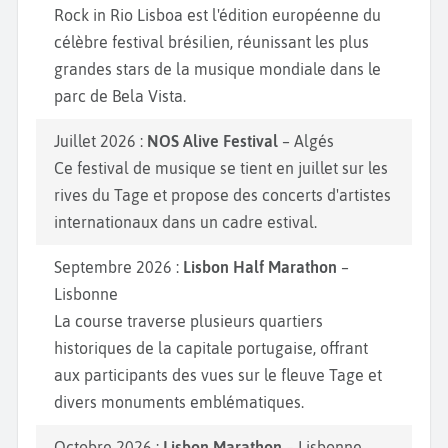
cet endroit un centre culturel animé. Les amoureux
Rock in Rio Lisboa est l'édition européenne du
de nature iront ensuite faire un tour au Parc des
célèbre festival brésilien, réunissant les plus
nations. Si vous souhaitez découvrir quelques
grandes stars de la musique mondiale dans le
spécialités portugaises, nous vous conseillons de
parc de Bela Vista.
goûter au délicieux bacalhau, plat à base de morue
et de pomme de terre ou au pasteis de nata, sa
Juillet 2026 :
NOS Alive Festival
– Algés
version sucrée. Vous serez enchantés par votre
Ce festival de musique se tient en juillet sur les
voyage au Portugal.
rives du Tage et propose des concerts d'artistes
internationaux dans un cadre estival.
Septembre 2026 :
Lisbon Half Marathon
–
Lisbonne
La course traverse plusieurs quartiers
historiques de la capitale portugaise, offrant
aux participants des vues sur le fleuve Tage et
divers monuments emblématiques.
Octobre 2026 :
Lisbon Marathon
– Lisbonne