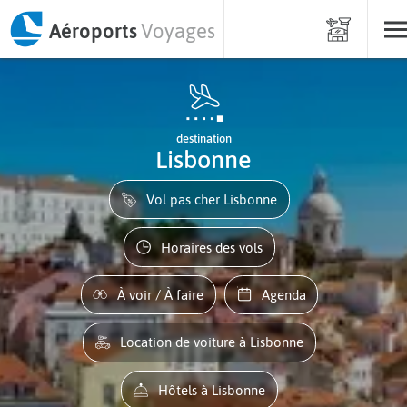
Aéroports
Voyages
destination
Lisbonne
Vol pas cher Lisbonne
Horaires des vols
À voir / À faire
Agenda
Location de voiture à Lisbonne
Hôtels à Lisbonne