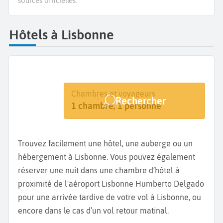
sources officielles.
Hôtels à Lisbonne
Destination
Dates
Chambres et voyageurs
Rechercher
Lisbonne
Dates de votre séjour
1 chambre, 1 personne
Trouvez facilement une hôtel, une auberge ou un
hébergement à Lisbonne. Vous pouvez également
réserver une nuit dans une chambre d’hôtel à
proximité de l'aéroport Lisbonne Humberto Delgado
pour une arrivée tardive de votre vol à Lisbonne, ou
encore dans le cas d’un vol retour matinal.