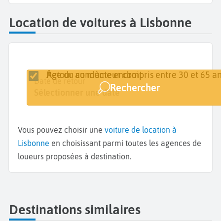
Location de voitures à Lisbonne
Retour au même endroit
Âge du conducteur compris entre 30 et 65 an
Lieu de retrait
Date de retrait
Date de retour
Rechercher
Lisbonne
Sélectionner une date
Sélectionner une date
Vous pouvez choisir une
voiture de location à
Lisbonne
en choisissant parmi toutes les agences de
loueurs proposées à destination.
Destinations similaires