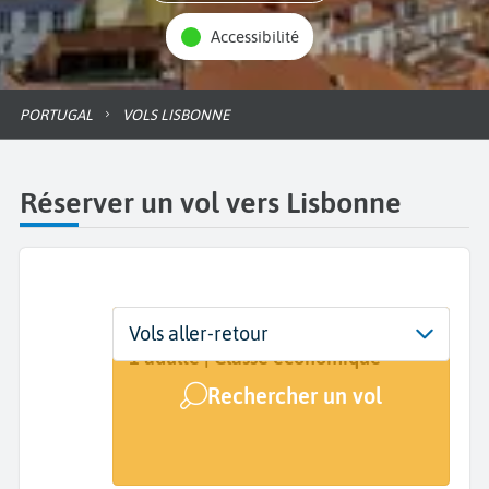
Accessibilité
PORTUGAL
VOLS LISBONNE
Réserver un vol vers Lisbonne
Départ
Dates
Voyageurs | Classe
Vols aller-retour
De...
Dates de votre voyage
1 adulte | Classe économique
Rechercher un vol
Arrivée
Lisbonne (LIS)