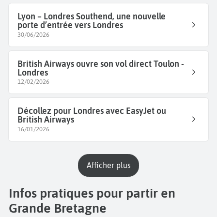
depuis la colline du château. Prenez le temps de
Lyon – Londres Southend, une nouvelle
découvrir la ville de Glasgow, sa
Kelvingrove Art
porte d’entrée vers Londres
Gallery,
le
parc Hampdem
ou encore son université
30/06/2026
à l’architecture gothique.
British Airways ouvre son vol direct Toulon -
Londres
12/02/2026
Décollez pour Londres avec EasyJet ou
British Airways
16/01/2026
Afficher plus
Infos pratiques pour partir en
Grande Bretagne