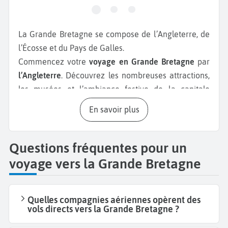
La Grande Bretagne se compose de l’Angleterre, de
l’Écosse et du Pays de Galles.
Commencez votre
voyage en Grande Bretagne
par
l’Angleterre
. Découvrez les nombreuses attractions,
les musées et l’ambiance festive de la capitale
londonienne. Entre la visite de
Buckingham Palace
,
En savoir plus
de la
Tour de Londres
, les balades à
Hyde Park
et
l’ascension du
Shard
offrant une vue panoramique
sur la City, vous ne vous ennuierez pendant votre
Questions fréquentes pour un
weekend à Londres.
Partez ensuite à la découverte
voyage vers la Grande Bretagne
de la campagne anglaise et des villes universitaires
légendaires telles
qu’Oxford
et
Cambridge
, visitez la
ville romaine de
Bath
. Profitez du charme de
Bristol
Quelles compagnies aériennes opèrent des
vols directs vers la Grande Bretagne ?
et faites le tour de la
côte de la Cornouaille.