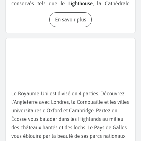
conservés tels que le
Lighthouse
, la Cathédrale
Saint-Mungo ou encore le People's Palace. Partez de
En savoir plus
Georges Square, la place principale de Glasgow
pour visiter la cathédrale, en passant par le
majestueux Tradeston Bridge surplombant la Clyde
River. Rendez vous ensuite à la nécropole située sur
la colline en passant par le pont des soupirs. Une
balade dans le cimetière victorien de Glasgow vaut
aussi le détour. Vous avez une imprenable vue sur la
ville.
Glasgow
dispose aussi de nombreux musées
comme le Hunterian Museum and Art Gallery, le
Le Royaume-Uni est divisé en 4 parties. Découvrez
Mackintosh House
ou le Collection Burell. N'oubliez
l'Angleterre avec Londres, la Cornouaille et les villes
pas de prendre une photo de la
statue du Duc de
universitaires d'Oxford et Cambridge. Partez en
Wellington
et de son célèbre cône de chantier. Si
Écosse vous balader dans les Highlands au milieu
vous aimez l'Art Nouveau Écossais, nous vous
des châteaux hantés et des lochs. Le Pays de Galles
conseillons
The Glasgow School of Art
et le The
vous éblouira par la beauté de ses parcs nationaux
House for an Art. Les amoureux de nature