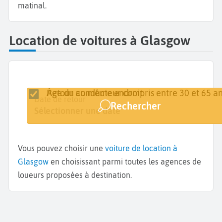
matinal.
Location de voitures à Glasgow
Retour au même endroit
Âge du conducteur compris entre 30 et 65 an
Lieu de retrait
Date de retrait
Date de retour
Rechercher
Glasgow
Sélectionner une date
Sélectionner une date
Vous pouvez choisir une
voiture de location à
Glasgow
en choisissant parmi toutes les agences de
loueurs proposées à destination.