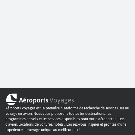
Aéroports
Voyages
Aéroports Voyages est la première plateforme de recherche de services liés au
voyage en avion. Nous vous proposons toutes les destinations, les
programmes de vols et les services disponibles pour votre aéroport : billets
d'avion, locations de voitures, hôtels... Laissez-vous inspirer et profitez d’une
expérience de voyage unique au meilleur prix !