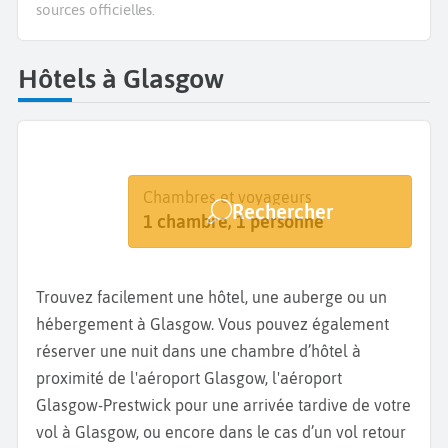
sources officielles.
Hôtels à Glasgow
Destination
Dates
Chambres et voyageurs
Rechercher
Glasgow
Dates de votre séjour
1 chambre, 1 personne
Trouvez facilement une hôtel, une auberge ou un
hébergement à Glasgow. Vous pouvez également
réserver une nuit dans une chambre d’hôtel à
proximité de l'aéroport Glasgow, l'aéroport
Glasgow-Prestwick pour une arrivée tardive de votre
vol à Glasgow, ou encore dans le cas d’un vol retour