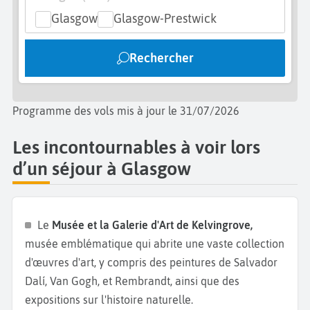
distillerie de whisky
, où vous apprendrez tout sur la
Glasgow
Glasgow-Prestwick
création du scotch whisky, et dégustez les spécialités
locales comme le fameux Haggis. Bon appétit et
Rechercher
bonnes
vacances en Ecosse.
Programme des vols mis à jour le 31/07/2026
Les incontournables à voir lors
d’un séjour à Glasgow
Le
Musée et la Galerie d'Art de Kelvingrove,
musée emblématique qui abrite une vaste collection
d'œuvres d'art, y compris des peintures de Salvador
Dalí, Van Gogh, et Rembrandt, ainsi que des
expositions sur l'histoire naturelle.