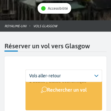
Accessibilité
ROYAUME-UNI
VOLS GLASGOW
Réserver un vol vers Glasgow
Départ
Dates
Voyageurs | Classe
Vols aller-retour
De...
Dates de votre voyage
1 adulte | Classe économique
Rechercher un vol
Arrivée
Glasgow (GLA)