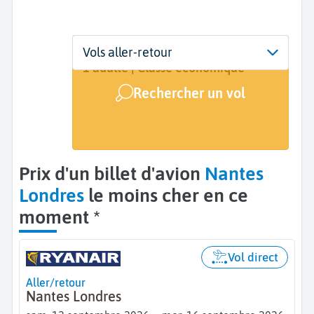
Départ
Dates
Voyageurs | Classe
Vols aller-retour
Nantes (NTE)
12 sept. - 16 sept.
1 adulte | Classe économique
Rechercher un vol
Arrivée
Londres (LON)
Prix d'un billet d'avion
Nantes
Londres
le moins cher en ce
moment *
Vol direct
Aller/retour
Nantes Londres