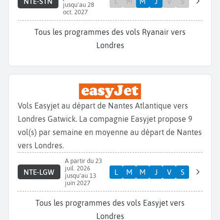
NTE-STN
L
M
M
J
V
S
jusqu'au 28
oct. 2027
Tous les programmes des vols Ryanair vers
Londres
Vols Easyjet au départ de Nantes Atlantique vers
Londres Gatwick. La compagnie Easyjet propose 9
vol(s) par semaine en moyenne au départ de Nantes
vers Londres.
A partir du 23
juil. 2026
NTE-LGW
L
M
M
J
V
S
jusqu'au 13
juin 2027
Tous les programmes des vols Easyjet vers
Londres