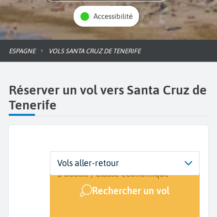
Accessibilité
ESPAGNE
VOLS SANTA CRUZ DE TENERIFE
Réserver un vol vers Santa Cruz de
Tenerife
Départ
Dates
Voyageurs | Classe
Vols aller-retour
De...
Dates de votre voyage
1 adulte | Classe économique
Rechercher un vol
Arrivée