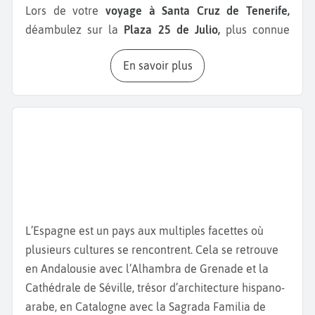
Lors de votre
voyage à Santa Cruz de Tenerife,
déambulez sur la
Plaza 25 de Julio,
plus connue
sous le nom de «
Plaza de los Platos
». Située près
En savoir plus
du bâtiment de la mairie, celle-ci abrite une
fontaine, recouverte de carreaux de céramique,
identique à la « fuente de las Ranas » du Parc de
Maria Luisa à Séville. L’un des principaux lieux de
rencontre dans la ville est la
Plaza Wayler,
avec sa
fontaine en marbre de Carrare, qui occupe le centre
de la place. Cette place est rejointe par la
Calle del
Castillo
ainsi que par la zone commerciale de la
Rambla Pulido
. La
Plaza de la Candelaria,
quant à
L’Espagne est un pays aux multiples facettes où
elle, est proche du
Palacio de Carta
et du Casino de
plusieurs cultures se rencontrent. Cela se retrouve
Santa Cruz. Le
Triunfo de la Candelaria
, un
en Andalousie avec l’Alhambra de Grenade et la
monument en marbre, domine cette place. Un
Cathédrale de Séville, trésor d’architecture hispano-
incontournable lors de votre visite, baladez-vous sur
arabe, en Catalogne avec la Sagrada Familia de
la plus grande place de la ville, la
Plaza Espana.