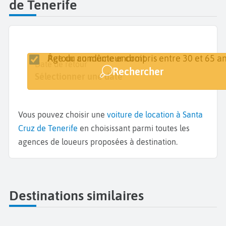
de Tenerife
Retour au même endroit
Âge du conducteur compris entre 30 et 65 an
Lieu de retrait
Date de retrait
Date de retour
Rechercher
Santa Cruz de Tenerife
Sélectionner une date
Sélectionner une date
Vous pouvez choisir une
voiture de location à Santa
Cruz de Tenerife
en choisissant parmi toutes les
agences de loueurs proposées à destination.
Destinations similaires