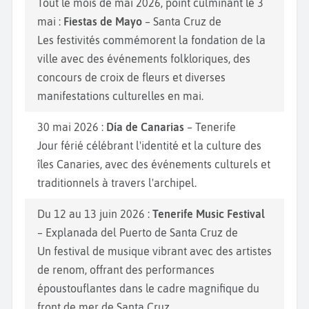
Tout le mois de mai 2026, point culminant le 3
plus de 200 commerçants prêts à vous faire goûter
mai :
Fiestas de Mayo
– Santa Cruz de
les spécialités locales. Pour une expérience plus
Les festivités commémorent la fondation de la
culturelle, explorez également le
Musée des Beaux-
ville avec des événements folkloriques, des
Arts de Tenerife
, qui abrite une riche collection
concours de croix de fleurs et diverses
d'œuvres d'art espagnol et européen, ou le Musée de
manifestations culturelles en mai.
la Science et de l’Innovation, un lieu interactif et
passionnant pour petits et grands.
30 mai 2026 :
Día de Canarias
– Tenerife
Jour férié célébrant l'identité et la culture des
îles Canaries, avec des événements culturels et
traditionnels à travers l'archipel.
Du 12 au 13 juin 2026 :
Tenerife Music Festival
– Explanada del Puerto de Santa Cruz de
Un festival de musique vibrant avec des artistes
de renom, offrant des performances
époustouflantes dans le cadre magnifique du
front de mer de Santa Cruz.