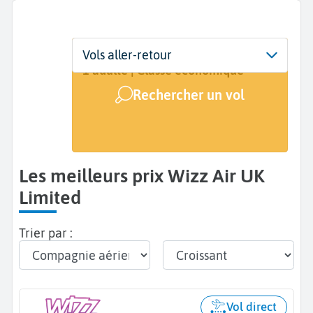
Départ
Dates
Voyageurs | Classe
Vols aller-retour
De...
Dates de votre voyage
1 adulte | Classe économique
Rechercher un vol
Arrivée
A...
Les meilleurs prix Wizz Air UK
Limited
Trier par :
Vol direct