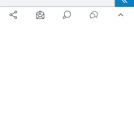
Aéroports
Voyages
Aéroports Voyages est la première plateforme de recherche de services liés au
voyage en avion. Nous vous proposons toutes les destinations, les
programmes de vols et les services disponibles pour votre aéroport : billets
d'avion, locations de voitures, hôtels... Laissez-vous inspirer et profitez d’une
expérience de voyage unique au meilleur prix !
Sur Aéroports Voyages
Aéroports-Voyages ©2026
tous droits réservés