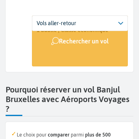
Départ
Dates
Voyageurs | Classe
Vols aller-retour
Banjul (BJL)
Dates de votre voyage
1 adulte | Classe économique
Rechercher un vol
Arrivée
Bruxelles (BRU)
Pourquoi réserver un vol Banjul
Bruxelles avec Aéroports Voyages
?
Le choix pour
comparer
parmi
plus de 500