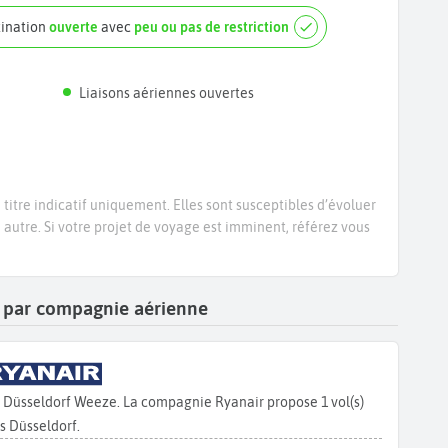
tination
ouverte
avec
peu ou pas de restriction
Liaisons aériennes ouvertes
titre indicatif uniquement. Elles sont susceptibles d’évoluer
e autre. Si votre projet de voyage est imminent, référez vous
rf par compagnie aérienne
s Düsseldorf Weeze. La compagnie Ryanair propose 1 vol(s)
s Düsseldorf.