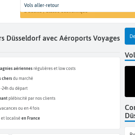
Départ
Dates
Voyageurs | Classe
Vols aller-retour
Rechercher 
Béziers (BZR)
Dates de votre voyage
1 adulte | Classe économique
De
ers Düsseldorf avec Aéroports Voyages
Vo
pagnies aériennes
régulières et low costs
 chers
du marché
 -24h du départ
mant
plébiscité par nos clients
Co
vacances ou en 4 fois
Dü
et localisé
en France
Ry