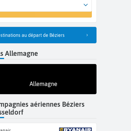
Arrivée
un vol
Düsseldorf (DUS)
stinations au départ de Béziers
ls Allemagne
Allemagne
mpagnies aériennes Béziers
sseldorf
anair