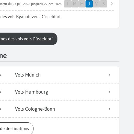
L
M
M
J
V
S
partir du 23 juil. 2026 jusqu'au 22 oct. 2026
des vols Ryanair vers Düsseldorf
mes des vols vers Düsseldorf
gne
Vols Munich
Vols Hambourg
Vols Cologne-Bonn
s de destinations