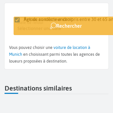
Retour au même endroit
Âge du conducteur compris entre 30 et 65 an
Lieu de retrait
Date de retrait
Date de retour
Rechercher
Munich
Sélectionner une date
Sélectionner une date
Vous pouvez choisir une
voiture de location à
Munich
en choisissant parmi toutes les agences de
loueurs proposées à destination.
Destinations similaires