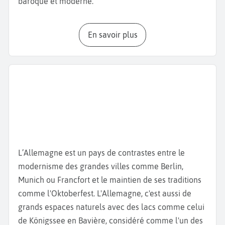
baroque et moderne.
Pendant votre
week-end à Munich
, vous avez le
En savoir plus
choix entre une multitude d'activités : visite de
musées, promenade dans le centre-ville, pique-
nique au
Biergarten
. Nous vous invitons à
commencer par la
Marienplatz
, le cœur historique
de Munich où vous pouvez admirer l’Hôtel de ville et
son architecture néo-gothique et écouter sonner son
carillon. Poursuivez ensuite par la rue Weinstrasse
avec la Cathédrale Notre-Dame, la
Fraukirche
, avec
ses dômes en forme de bulbes, l’Eglise des Theatins
L’Allemagne est un pays de contrastes entre le
avec sa façade rococo et le célèbre Teufelstritt
modernisme des grandes villes comme Berlin,
(empreinte du diable). La légende dit que le diable
Munich ou Francfort et le maintien de ses traditions
serait rentré dans l’édifice et en aurait été chassé
comme l'Oktoberfest. L'Allemagne, c'est aussi de
par un rayon de soleil, d'où l'empreinte. À quelques
grands espaces naturels avec des lacs comme celui
pas de là, flânez dans le
Viktualienmarkt
, un marché
de Königssee en Bavière, considéré comme l'un des