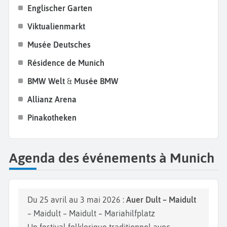
Englischer Garten
une visite de l’
Allianz Arena
, stade iconique du
Bayern Munich
, reconnaissable à sa façade
Viktualienmarkt
illuminée. Si vous hésitez sur la période, nous vous
Musée Deutsches
conseillons de partir à Munich pendant l’été ou au
Résidence de Munich
mois d’octobre. Vous pourrez ainsi assister à
l’Oktoberfest
, la fête de la bière qui attire chaque
BMW Welt
&
Musée BMW
année pas moins de 6 millions de touristes. Cela
Allianz Arena
restera une expérience forte de votre
séjour en
Pinakotheken
Bavière.
Agenda des événements à Munich
Du 25 avril au 3 mai 2026 :
Auer Dult – Maidult
– Maidult – Maidult – Mariahilfplatz
Un festival folklorique traditionnel avec