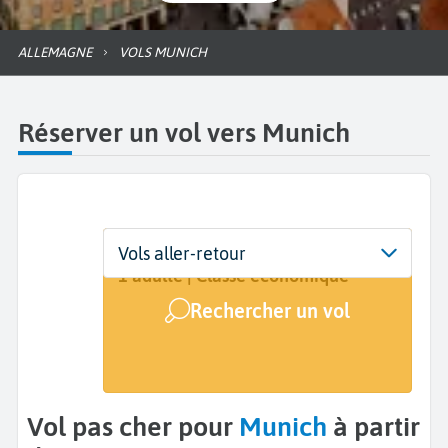
ALLEMAGNE
VOLS MUNICH
Réserver un vol vers Munich
Départ
Dates
Voyageurs | Classe
Vols aller-retour
De...
Dates de votre voyage
1 adulte | Classe économique
Rechercher un vol
Arrivée
Munich (MUC)
Vol pas cher pour
Munich
à partir