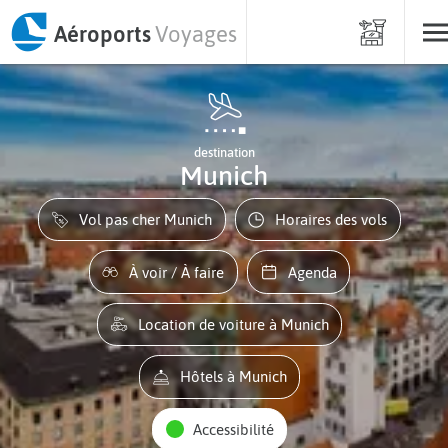
Aéroports
Voyages
destination
Munich
Vol pas cher Munich
Horaires des vols
À voir / À faire
Agenda
Location de voiture à Munich
Hôtels à Munich
Accessibilité