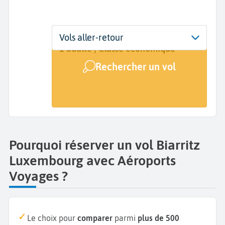
Départ
Dates
Voyageurs | Classe
Vols aller-retour
Biarritz (BIQ)
Dates de votre voyage
1 adulte | Classe économique
Rechercher un vol
Arrivée
Luxembourg (LUX)
Pourquoi réserver un vol Biarritz
Luxembourg avec Aéroports
Voyages ?
Le choix pour
comparer
parmi
plus de 500