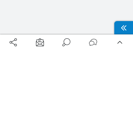
Aéroports
Voyages
Aéroports Voyages est la première plateforme de recherche de services liés au
voyage en avion. Nous vous proposons toutes les destinations, les
programmes de vols et les services disponibles pour votre aéroport : billets
d'avion, locations de voitures, hôtels... Laissez-vous inspirer et profitez d’une
expérience de voyage unique au meilleur prix !