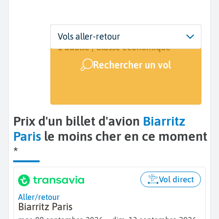
Départ
Dates
Voyageurs | Classe
Vols aller-retour
Biarritz (BIQ)
9 sept. - 13 sept.
1 adulte | Classe économique
Rechercher un vol
Arrivée
Paris (PAR)
Prix d'un billet d'avion
Biarritz
Paris
le moins cher en ce moment
*
Vol direct
Aller/retour
Biarritz Paris