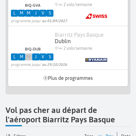
≃
2 vols/semaine
BIQ-GVA
L
M
M
J
V
S
programme jusqu'
au 01/09/2027
Biarritz Pays Basque
Dublin
≃
2 vols/semaine
BIQ-DUB
L
M
M
J
V
S
programme jusqu'
au 29/10/2026
Plus de programmes
Vol pas cher au départ de
l'aéroport Biarritz Pays Basque