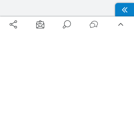
Aéroports
Voyages
Aéroports Voyages est la première plateforme de recherche de services liés au
voyage en avion. Nous vous proposons toutes les destinations, les
programmes de vols et les services disponibles pour votre aéroport : billets
d'avion, locations de voitures, hôtels... Laissez-vous inspirer et profitez d’une
expérience de voyage unique au meilleur prix !
Sur Aéroports Voyages