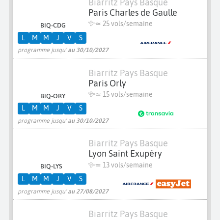
Biarritz Pays Basque
Paris Charles de Gaulle
≃
25 vols/semaine
BIQ-CDG
L
M
M
J
V
S
programme jusqu'
au 30/10/2027
Biarritz Pays Basque
Paris Orly
≃
15 vols/semaine
BIQ-ORY
L
M
M
J
V
S
programme jusqu'
au 30/10/2027
Biarritz Pays Basque
Lyon Saint Exupéry
≃
13 vols/semaine
BIQ-LYS
L
M
M
J
V
S
programme jusqu'
au 27/08/2027
Biarritz Pays Basque