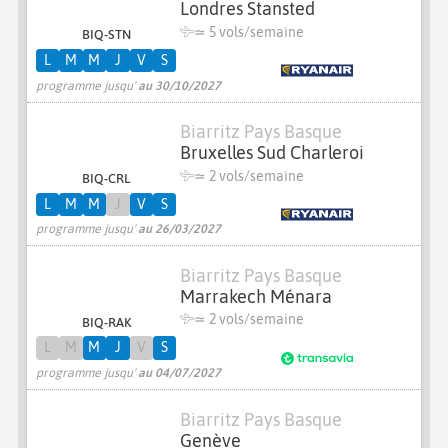
Londres Stansted
≃
5 vols/semaine
BIQ-STN
L
M
M
J
V
S
programme jusqu'
au 30/10/2027
Biarritz Pays Basque
Bruxelles Sud Charleroi
≃
2 vols/semaine
BIQ-CRL
L
M
M
J
V
S
programme jusqu'
au 26/03/2027
Biarritz Pays Basque
Marrakech Ménara
≃
2 vols/semaine
BIQ-RAK
L
M
M
J
V
S
programme jusqu'
au 04/07/2027
Biarritz Pays Basque
Genève