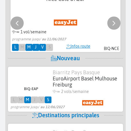
≃ 1 vol/semaine
programme jusqu'
au 11/06/2027
pr
Infos route
L
M
M
J
V
S
BIQ-NCE
Nouveau
Biarritz Pays Basque
EuroAirport Basel Mulhouse
Freiburg
BIQ-EAP
≃
2 vols/semaine
L
M
M
J
V
S
programme jusqu'
au 12/06/2027
Destinations principales