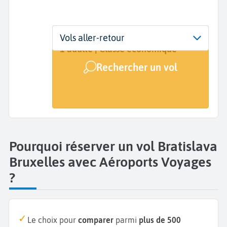
Départ
Dates
Voyageurs | Classe
Vols aller-retour
Bratislava (BTS)
Dates de votre voyage
1 adulte | Classe économique
Rechercher un vol
Arrivée
Bruxelles (BRU)
Pourquoi réserver un vol Bratislava
Bruxelles avec Aéroports Voyages
?
Le choix pour
comparer
parmi
plus de 500