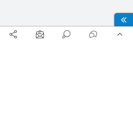
Aéroports
Voyages
Aéroports Voyages est la première plateforme de recherche de services liés au
voyage en avion. Nous vous proposons toutes les destinations, les
programmes de vols et les services disponibles pour votre aéroport : billets
d'avion, locations de voitures, hôtels... Laissez-vous inspirer et profitez d’une
expérience de voyage unique au meilleur prix !