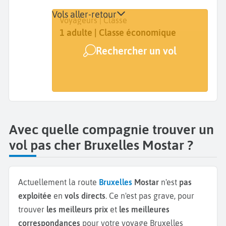
Vols aller-retour
Départ
Dates
Voyageurs | Classe
Bruxelles (BRU)
Dates de votre voyage
1 adulte | Classe économique
Rechercher un vol
Arrivée
Mostar (OMO)
Avec quelle compagnie trouver un
vol pas cher Bruxelles Mostar ?
Actuellement la route
Bruxelles
Mostar
n'est
pas
exploitée
en
vols directs
. Ce n'est pas grave, pour
trouver
les meilleurs prix
et
les meilleures
correspondances
pour votre voyage Bruxelles