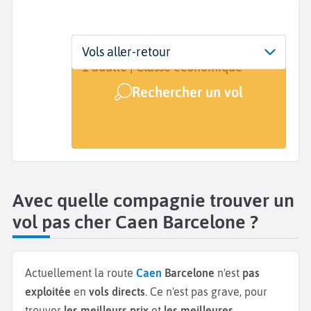
Départ
Dates
Voyageurs | Classe
Vols aller-retour
Caen (CFR)
Dates de votre voyage
1 adulte | Classe économique
Rechercher un vol
Arrivée
Barcelone (BCN)
Avec quelle compagnie trouver un
vol pas cher Caen Barcelone ?
Actuellement la route
Caen
Barcelone
n'est
pas
exploitée
en
vols directs
. Ce n'est pas grave, pour
trouver
les meilleurs prix
et
les meilleures