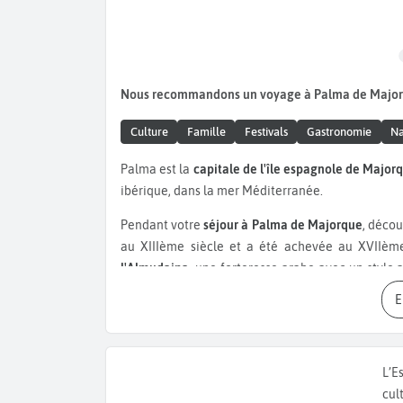
Nous recommandons un voyage à Palma de Major
Culture
Famille
Festivals
Gastronomie
Na
Palma est la
capitale de l'île espagnole de Major
ibérique, dans la mer Méditerranée.
Pendant votre
séjour à Palma de Majorque
, décou
au XIIIème siècle et a été achevée au XVIIème
l'Almudaina
, une forteresse arabe avec un style 
des monarques de l'île. Profitez-en pour découvrir
du XIVème siècle, il est construit dans un styl
Majorque, visitez aussi certains musées, comme l
XVIIème siècle. Il expose des tableaux de Salva
L’E
musée de Majorque
, quant à lui, présente des œ
cul
les œuvres exposées à la
fondation Pilar et Joan