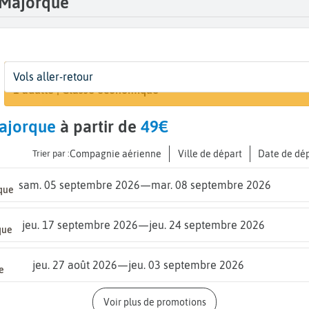
 Majorque
Départ
Dates
Voyageurs | Classe
Arriv
Vols aller-retour
Rechercher un 
De...
Dates de votre voyage
1 adulte | Classe économique
Palm
ajorque
à partir de
49€
Trier par :
Compagnie aérienne
Ville de départ
Date de dé
sam. 05 septembre 2026
—
mar. 08 septembre 2026
que
jeu. 17 septembre 2026
—
jeu. 24 septembre 2026
que
jeu. 27 août 2026
—
jeu. 03 septembre 2026
e
Voir plus de promotions