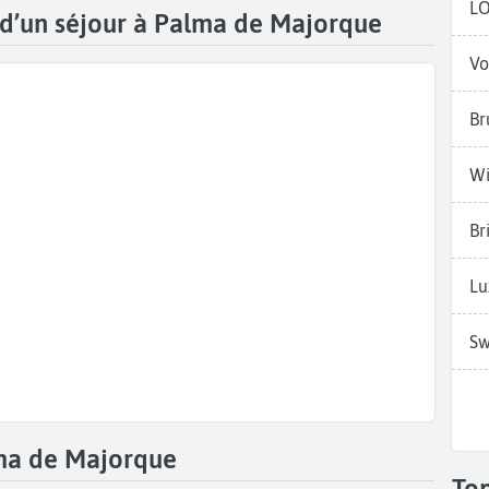
L
s d’un séjour à Palma de Majorque
Vo
Br
Wi
Br
Lu
Sw
ma de Majorque
To