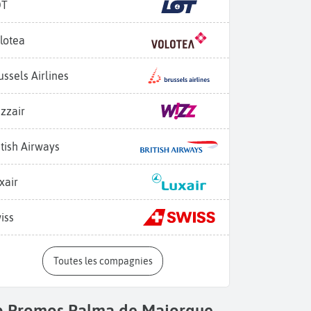
OT
lotea
ussels Airlines
zzair
itish Airways
xair
iss
Toutes les compagnies
p Promos Palma de Majorque