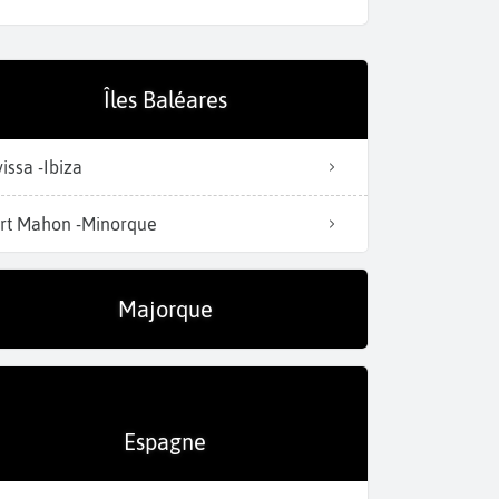
Îles Baléares
La Marina
vissa -Ibiza
rt Mahon -Minorque
Majorque
Espagne