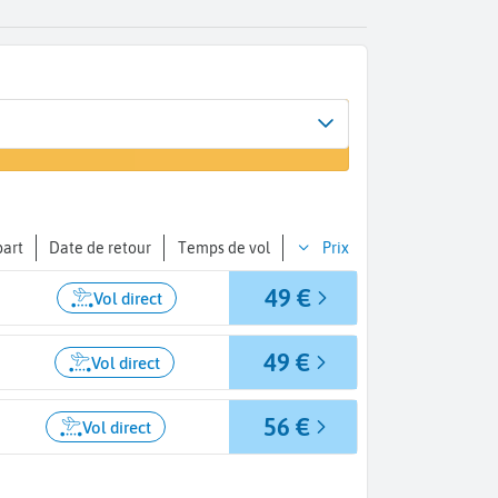
ée
vol
a de Majorque (PMI)
part
Date de retour
Temps de vol
Prix
49 €
Vol direct
49 €
Vol direct
56 €
Vol direct