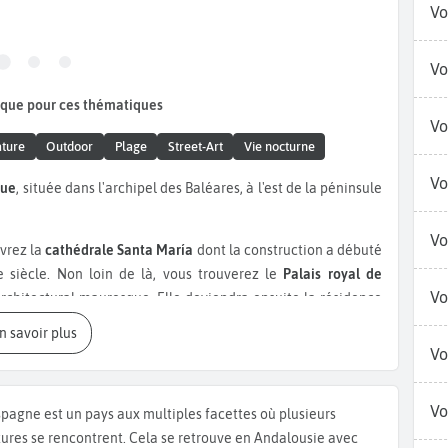
Vo
Vo
que pour ces thématiques
Vo
ture
Outdoor
Plage
Street-Art
Vie nocturne
Vo
que
, située dans l'archipel des Baléares, à l'est de la péninsule
Vo
vrez la
cathédrale Santa María
dont la construction a débuté
 siècle. Non loin de là, vous trouverez le
Palais royal de
Vo
architectural mauresque. Elle deviendra ensuite la résidence
 le château de Bellver, situé au sommet de la colline. Datant
En savoir plus
e gothique méditerranéen. Durant votre week-end à Palma de
Vo
e
musée-fondation Juan March
situé dans un palais datant du
dor Dalí et d'autres artistes espagnols du XXème siècle. Le
Vo
spagne est un pays aux multiples facettes où plusieurs
uvres d'art et des objets majorquins historiques. Ne ratez pas
tures se rencontrent. Cela se retrouve en Andalousie avec
 Miró
. Explorez le
marché de l'Olivar
, un lieu vivant où vous