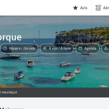
Avis
Aér
orque
Horaires des vols
À voir / À faire
Agenda
DE MAJORQUE