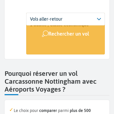
Départ
Dates
Voyageurs | Classe
Vols aller-retour
Carcassonne (CCF)
Dates de votre voyage
1 adulte | Classe économique
Rechercher un vol
Arrivée
Nottingham (NQT)
Pourquoi réserver un vol
Carcassonne Nottingham avec
Aéroports Voyages ?
Le choix pour
comparer
parmi
plus de 500