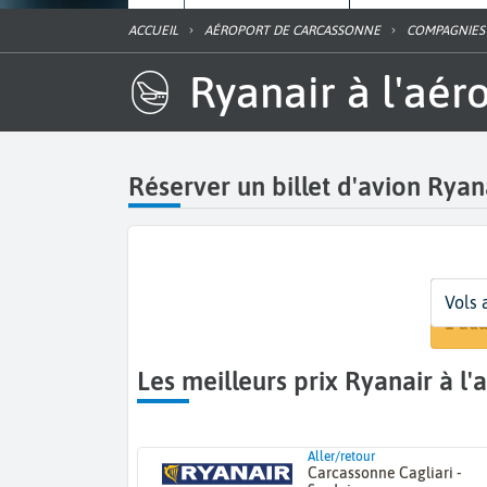
ACCUEIL
AÉROPORT DE CARCASSONNE
COMPAGNIES
Ryanair à l'aé
Réserver un billet d'avion Rya
Départ
Dates
Voyage
Vols 
Carca
Dates
1 adu
Les meilleurs prix Ryanair à 
Aller/retour
Carcassonne Cagliari -