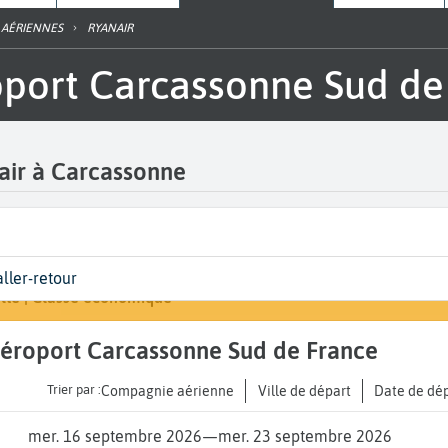
 AÉRIENNES
RYANAIR
roport Carcassonne Sud de
nair à Carcassonne
urs | Classe
Arrivée
aller-retour
Rechercher un vol
ssonne Sud de France (CCF)
 de votre voyage
lte | Classe économique
A...
l'aéroport Carcassonne Sud de France
Trier par :
Compagnie aérienne
Ville de départ
Date de dé
mer. 16 septembre 2026
—
mer. 23 septembre 2026