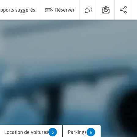
oports suggérés
Réserver
Location de voitures
Parkings
5
6