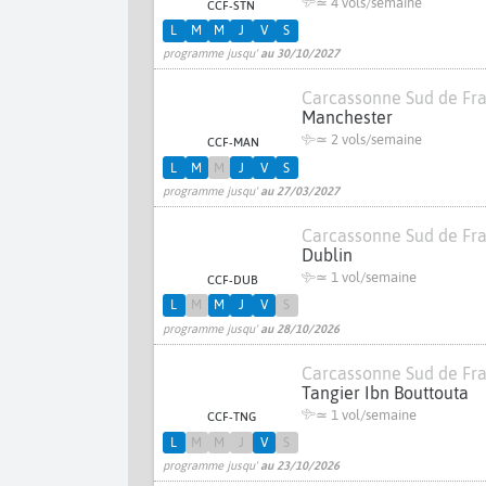
≃
4 vols/semaine
CCF-STN
L
M
M
J
V
S
programme jusqu'
au 30/10/2027
Carcassonne Sud de Fr
Manchester
≃
2 vols/semaine
CCF-MAN
L
M
M
J
V
S
programme jusqu'
au 27/03/2027
Carcassonne Sud de Fr
Dublin
≃ 1 vol/semaine
CCF-DUB
L
M
M
J
V
S
programme jusqu'
au 28/10/2026
Carcassonne Sud de Fr
Tangier Ibn Bouttouta
≃ 1 vol/semaine
CCF-TNG
L
M
M
J
V
S
programme jusqu'
au 23/10/2026