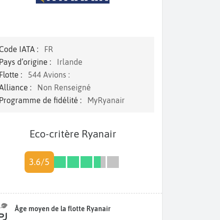
Code IATA :
FR
Pays d’origine :
Irlande
Flotte :
544 Avions :
Alliance :
Non Renseigné
Programme de fidélité :
MyRyanair
Eco-critère Ryanair
3.6/5
Âge moyen de la flotte Ryanair