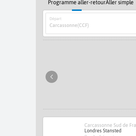
Programme aller-retour
Aller simple
Départ
Carcassonne
(CCF)
Carcassonne Sud de Fr
Londres Stansted