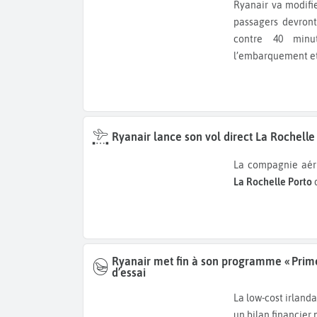
Ryanair va modifier sa règle d’enregistrement. À partir de novembre 2026, les
passagers devront
contre 40 minut
l’embarquement et 
Ryanair lance son vol direct La Rochelle
La compagnie aér
La Rochelle Porto
Ryanair met fin à son programme « Prim
d’essai
La low-cost irland
un bilan financier 