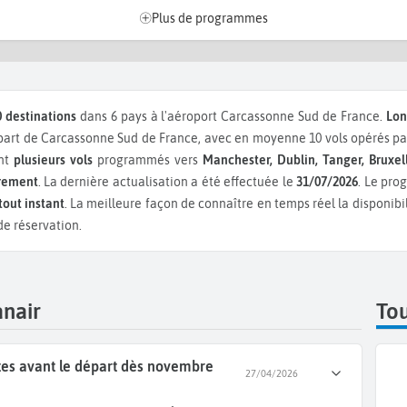
Plus de programmes
0 destinations
dans 6 pays à l'aéroport Carcassonne Sud de France.
Lon
rt de Carcassonne Sud de France, avec en moyenne 10 vols opérés par
ent
plusieurs vols
programmés vers
Manchester, Dublin, Tanger, Bruxel
èrement
. La dernière actualisation a été effectuée le
31/07/2026
. Le pro
tout instant
. La meilleure façon de connaître en temps réel la disponibi
de réservation.
anair
Tou
tes avant le départ dès novembre
27/04/2026