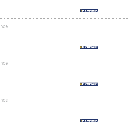
ance
ance
ance