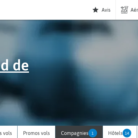
Avis
Aér
d de
 vols
Promos vols
Compagnies
Hôtels
1
14