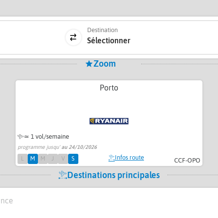
Destination
Sélectionner
Zoom
Porto
≃ 1 vol/semaine
programme jusqu'
au 24/10/2026
Infos route
L
M
M
J
V
S
CCF-OPO
Destinations principales
ance