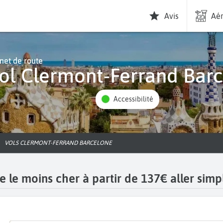
Avis
Aér
net de route
Vol Clermont-Ferrand Bar
Accessibilité
VOLS CLERMONT-FERRAND BARCELONE
 le moins cher à partir de 137€ aller simp