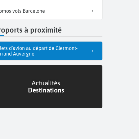
omos vols Barcelone
oports à proximité
llets d’avion au départ de Clermont-
rrand Auvergne
Actualités
Destinations