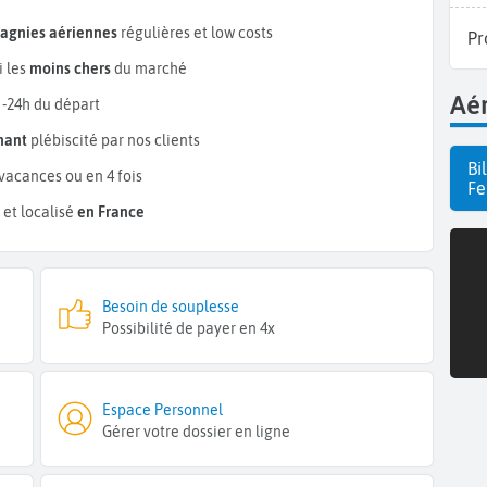
pagnies aériennes
régulières et low costs
Pr
i les
moins chers
du marché
Aér
 -24h du départ
mant
plébiscité par nos clients
Bi
vacances ou en 4 fois
Fe
et localisé
en France
Besoin de souplesse
Possibilité de payer en 4x
Espace Personnel
Gérer votre dossier en ligne