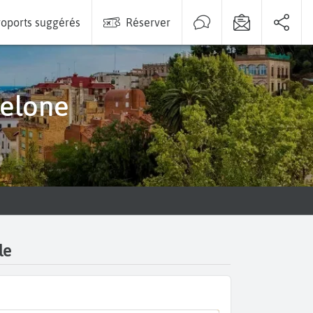
oports suggérés
Réserver
celone
le