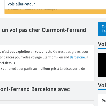
Départ
Dates
Voyageurs | Classe
Arri
Vols aller-retour
Rechercher un
Clermont-Ferrand (CFE)
Dates de votre voyage
1 adulte | Classe économique
Bar
De
 un vol pas cher Clermont-Ferrand
Fe
Vo
e
n'est
pas exploitée
en
vols directs
. Ce n'est pas grave, pour
spondances
pour votre voyage Clermont-Ferrand
Barcelone
, il
 ci-dessus
.
z votre vol pour partir au
meilleur prix
à la découverte de
Vol
mont-Ferrand Barcelone avec
Pr