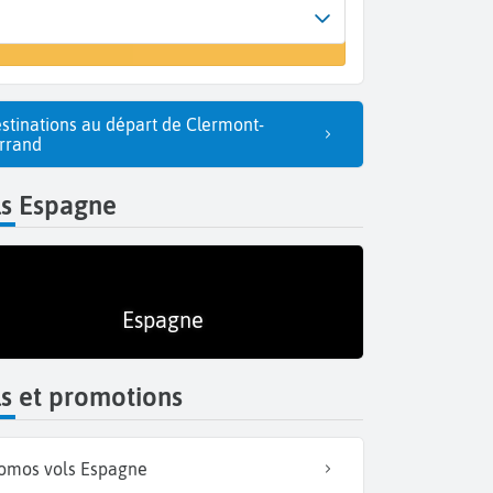
vée
 vol
celone (BCN)
stinations au départ de Clermont-
rrand
ls Espagne
Espagne
s et promotions
omos vols Espagne