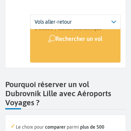
Départ
Dates
Voyageurs | Classe
Vols aller-retour
Dubrovnik (DBV)
Dates de votre voyage
1 adulte | Classe économique
Rechercher un vol
Arrivée
Lille (LIL)
Pourquoi réserver un vol
Dubrovnik Lille avec Aéroports
Voyages ?
Le choix pour
comparer
parmi
plus de 500