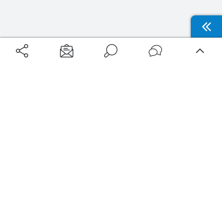
Aéroports
Voyages
Aéroports Voyages est la première plateforme de recherche de services liés au
voyage en avion. Nous vous proposons toutes les destinations, les
programmes de vols et les services disponibles pour votre aéroport : billets
d'avion, locations de voitures, hôtels... Laissez-vous inspirer et profitez d’une
expérience de voyage unique au meilleur prix !
Sur Aéroports Voyages