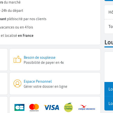
rs
du marché
 -24h du départ
Hô
mant
plébiscité par nos clients
To
vacances ou en 4 fois
et localisé
en France
Lou
Besoin de souplesse
Possibilité de payer en 4x
Espace Personnel
Gérer votre dossier en ligne
Lo
Lo