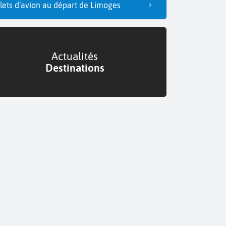
llets d’avion au départ de Limoges
Actualités
Destinations