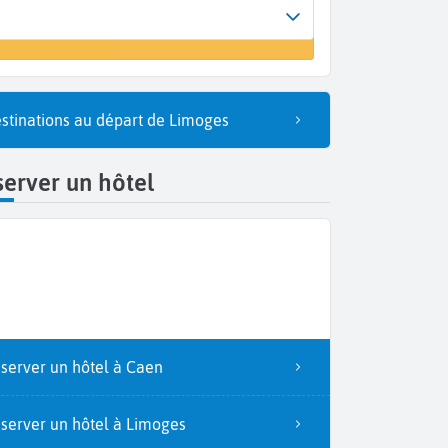
Arrivée
r un vol
Caen (CFR)
stinations au départ de Limoges
erver un hôtel
server un hôtel à Caen
server un hôtel à Limoges