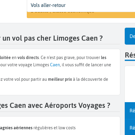
Départ
Dates
Voyageurs | Classe
Vols aller-retour
Recherche
Limoges (LIG)
Dates de votre voyage
1 adulte | Classe économique
De
 un vol pas cher Limoges Caen ?
Rés
loitée
en
vols directs
. Ce n'est pas grave, pour trouver
les
our votre voyage Limoges
Caen
, il vous suffit de lancer une
z votre vol pour partir au
meilleur prix
à la découverte de
ges Caen avec Aéroports Voyages ?
Ré
Ré
pagnies aériennes
régulières et low costs