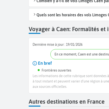
Combien y a-t-il de vols Limoges Caen p
Quels sont les horaires des vols Limoges 
Voyager à Caen: Formalités et i
Dernière mise à jour :
19/01/2026
En ce moment, Caen est une destin
En bref
Frontières ouvertes
Les informations de cette rubrique sont données à 
à tout instant et peuvent varier d’une région à un
aux sources officielles.
Autres destinations en France