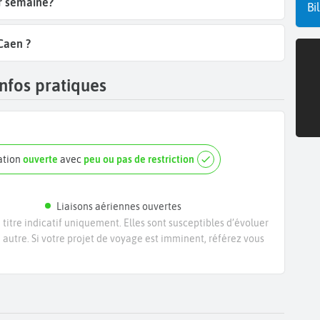
ar semaine?
Bi
Caen ?
nfos pratiques
ation
ouverte
avec
peu ou pas de restriction
Liaisons aériennes ouvertes
titre indicatif uniquement. Elles sont susceptibles d’évoluer
e autre. Si votre projet de voyage est imminent, référez vous