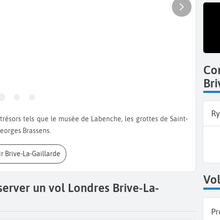
Co
Bri
Ry
Georges Brassens.
ir Brive-La-Gaillarde
Vol
server un vol Londres Brive-La-
Pr