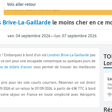
Départ
Dates
Voyageurs | Classe
Arri
Vols aller-retour
Rechercher un 
Londres (LON)
Dates de votre voyage
1 adulte | Classe économique
Bri
 Brive-La-Gaillarde
le moins cher en ce m
ven. 04 septembre 2026
—
lun. 07 septembre 2026
e
de ! Embarquez à bord d’un vol
Londres
Brive-La-Gaillarde
pas
TO
e ce soit pour une escapade romantique ou quelques jours de
Lo
ne de billets d’avion
vous permet de trouver les meilleures
Lo
prix pour les vols courts courriers. Réservez un vol direct
Dé
Re
9/2026 et un retour le 07/09/2026, à partir de 63€ TTC à bord
 votre séjour en France en toute simplicité avec Aéroports
Rés