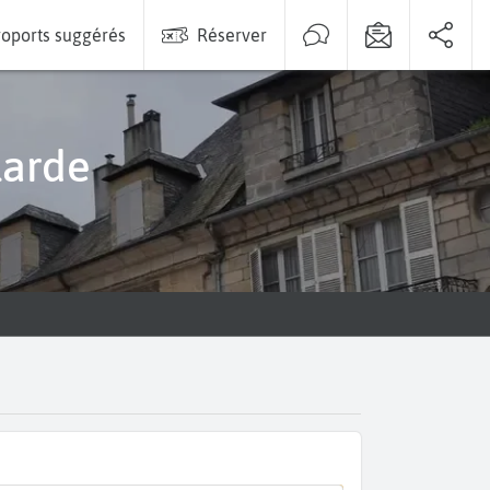
oports suggérés
Réserver
larde