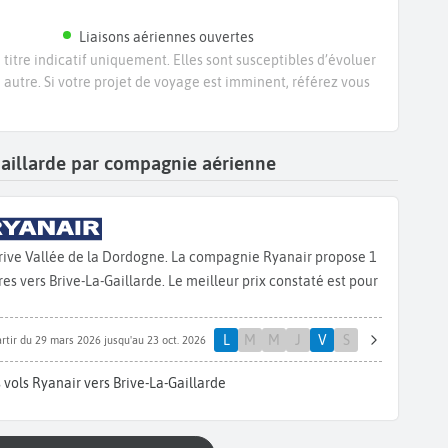
Liaisons aériennes ouvertes
titre indicatif uniquement. Elles sont susceptibles d’évoluer
e autre. Si votre projet de voyage est imminent, référez vous
-Gaillarde par compagnie aérienne
Brive Vallée de la Dordogne. La compagnie Ryanair propose 1
s vers Brive-La-Gaillarde. Le meilleur prix constaté est pour
L
M
M
J
V
S
rtir du 29 mars 2026 jusqu'au 23 oct. 2026
vols Ryanair vers Brive-La-Gaillarde