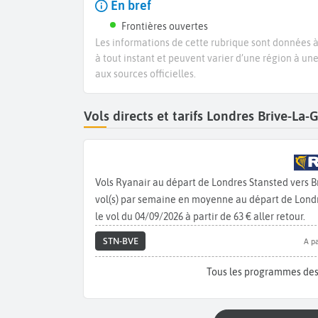
En bref
Frontières ouvertes
Les informations de cette rubrique sont données à 
à tout instant et peuvent varier d’une région à un
aux sources officielles.
Vols directs et tarifs Londres Brive-La
Vols Ryanair au départ de Londres Stansted vers 
vol(s) par semaine en moyenne au départ de Londre
le vol du 04/09/2026 à partir de 63 € aller retour.
STN-BVE
A pa
Tous les programmes des 