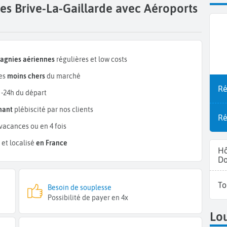
es Brive-La-Gaillarde avec Aéroports
pagnies aériennes
régulières et low costs
les
moins chers
du marché
Ré
 -24h du départ
mant
plébiscité par nos clients
Ré
vacances ou en 4 fois
et localisé
en France
Hô
Do
To
Besoin de souplesse
Possibilité de payer en 4x
Lou