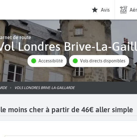
Avis
Aér
arnet de route
Vol Londres Brive-La-Gail
Accessibilité
Vols directs disponibles
ARDE
VOLS LONDRES BRIVE-LA-GAILLARDE
le moins cher à partir de 46€ aller simple