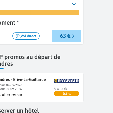
vée
vol
ve-La-Gaillarde (BVE)
oment *
63 €
Vol direct
P promos au départ de
ndres
ndres - Brive-La-Gaillarde
part 04-09-2026
tour 07-09-2026
A partir de
63 €
Aller retour
erver un hôtel