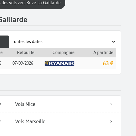
 des vols vers Brive-La-Gaillarde
Gaillarde
le
Retour le
Compagnie
À partir de
63 €
6
07/09/2026
Vols Nice
Vols Marseille