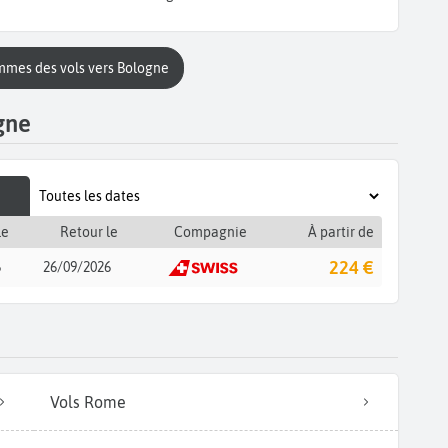
ammes des vols vers Bologne
gne
le
Retour le
Compagnie
À partir de
224 €
6
26/09/2026
Vols Rome