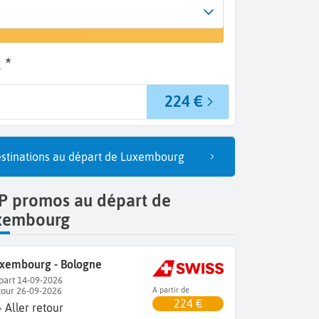
rrivée
un vol
ologne (BLQ)
 *
224 €
stinations au départ de Luxembourg
P promos au départ de
xembourg
xembourg - Bologne
part 14-09-2026
tour 26-09-2026
A partir de
224 €
Aller retour