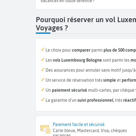
vacances en toute sérénité !
Pourquoi réserver un vol Lux
Voyages ?
Le choix pour
comparer
parmi
plus de 500 com
Les
vols Luxembourg Bologne
sont parmi les
mo
Des assurances pour annuler sans motif jusqu’à
Un service de réservation très
simple
et
perfor
Un
paiement sécurisé
multi-cartes, par chèque 
La garantie d'un
suivi professionnel
, très
réactif
Paiement facile et sécurisé
Carte bleue, Mastercard, Visa, chèques
vacances