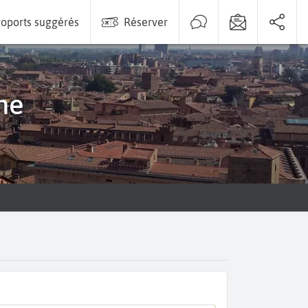
oports suggérés
Réserver
ne