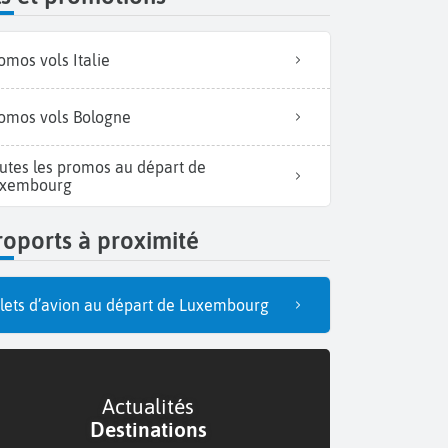
omos vols Italie
omos vols Bologne
utes les promos au départ de
xembourg
oports à proximité
llets d’avion au départ de Luxembourg
Actualités
Destinations