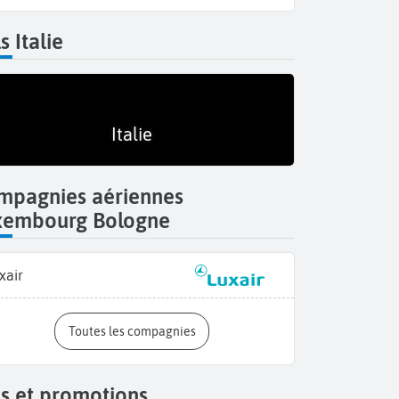
s Italie
Italie
mpagnies aériennes
xembourg Bologne
xair
Toutes les compagnies
s et promotions