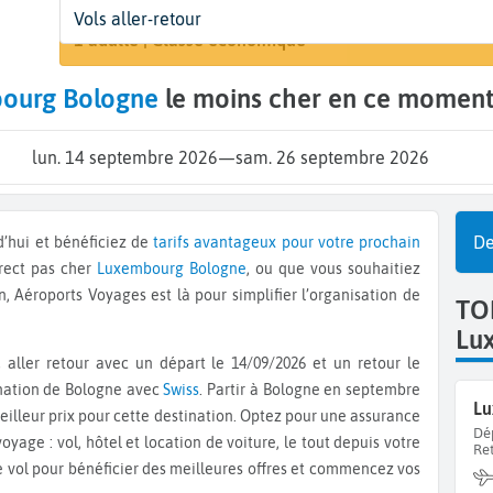
Départ
Dates
Voyageurs | Classe
A
Vols aller-retour
Rechercher 
Luxembourg (LUX)
14 sept. - 26 sept.
1 adulte | Classe économique
B
ourg Bologne
le moins cher en ce moment
lun. 14 septembre 2026
—
sam. 26 septembre 2026
De
rd’hui et bénéficiez de
tarifs avantageux pour votre prochain
rect pas cher
Luxembourg
Bologne
, ou que vous souhaitiez
n, Aéroports Voyages est là pour simplifier l’organisation de
TO
Lu
ination de Bologne avec
Swiss
. Partir à Bologne en septembre
Lu
eilleur prix pour cette destination. Optez pour une assurance
Dé
yage : vol, hôtel et location de voiture, le tout depuis votre
Re
e vol pour bénéficier des meilleures offres et commencez vos