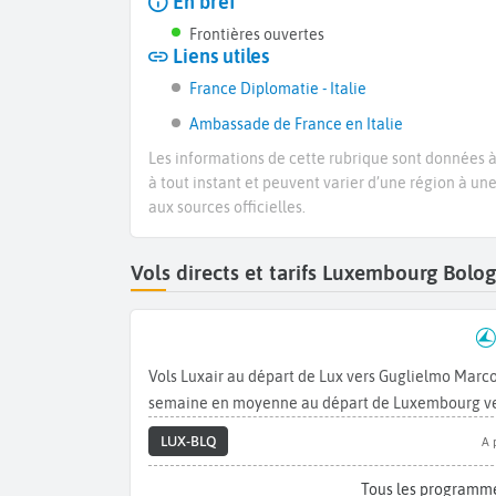
En bref
Frontières ouvertes
Liens utiles
France Diplomatie - Italie
Ambassade de France en Italie
Les informations de cette rubrique sont données à 
à tout instant et peuvent varier d’une région à un
aux sources officielles.
Vols directs et tarifs Luxembourg Bol
Vols Luxair au départ de Lux vers Guglielmo Marco
semaine en moyenne au départ de Luxembourg ve
LUX-BLQ
A 
Tous les programme