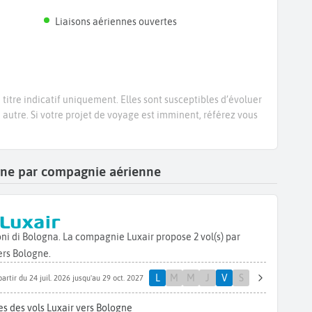
Liaisons aériennes ouvertes
titre indicatif uniquement. Elles sont susceptibles d’évoluer
e autre. Si votre projet de voyage est imminent, référez vous
ogne par compagnie aérienne
ni di Bologna. La compagnie Luxair propose 2 vol(s) par
rs Bologne.
L
M
M
J
V
S
partir du 24 juil. 2026 jusqu'au 29 oct. 2027
s des vols Luxair vers Bologne