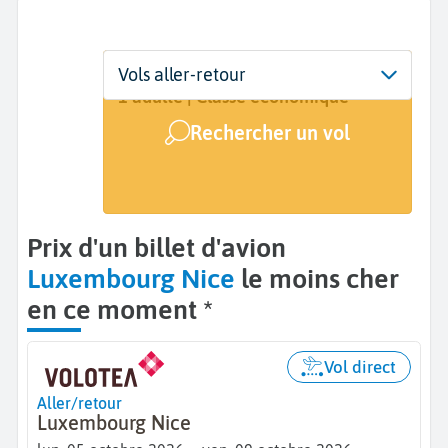
Départ
Dates
Voyageurs | Classe
Vols aller-retour
Luxembourg (LUX)
5 oct. - 9 oct.
1 adulte | Classe économique
Rechercher un vol
Arrivée
Nice (NCE)
Prix d'un billet d'avion
Luxembourg Nice
le moins cher
en ce moment *
Vol direct
Aller/retour
Luxembourg Nice