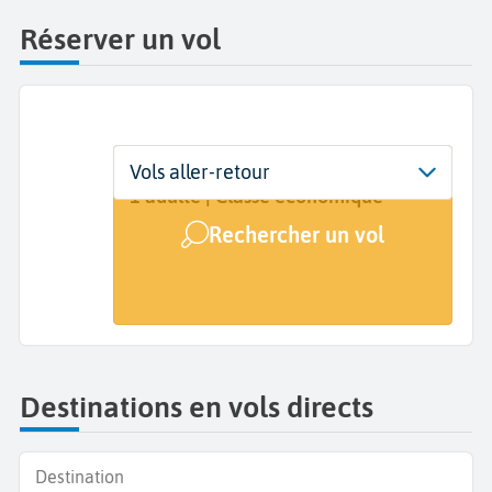
Réserver un vol
Départ
Dates
Voyageurs | Classe
Vols aller-retour
Lux (LUX)
Dates de votre voyage
1 adulte | Classe économique
Rechercher un vol
Arrivée
A...
Destinations en vols directs
Destination