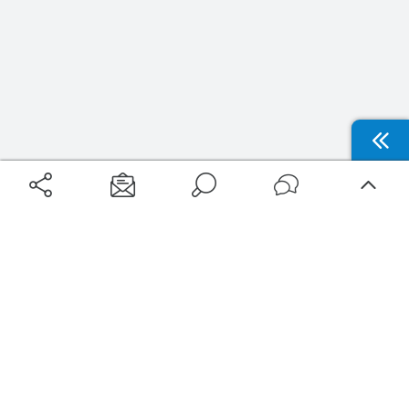
Aéroports
Voyages
Aéroports Voyages est la première plateforme de recherche de services liés au
voyage en avion. Nous vous proposons toutes les destinations, les
programmes de vols et les services disponibles pour votre aéroport : billets
d'avion, locations de voitures, hôtels... Laissez-vous inspirer et profitez d’une
expérience de voyage unique au meilleur prix !