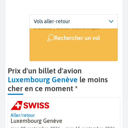
Départ
Dates
Voyageurs | Classe
Vols aller-retour
Luxembourg (LUX)
Dates de votre voyage
1 adulte | Classe économique
Rechercher un vol
Arrivée
Genève (GVA)
Prix d'un billet d'avion
Luxembourg Genève
le moins
cher en ce moment *
Aller/retour
Luxembourg Genève