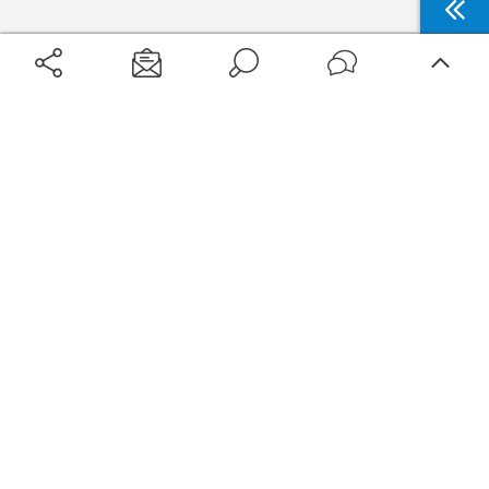
Aéroports
Voyages
Aéroports Voyages est la première plateforme de recherche de services liés au
voyage en avion. Nous vous proposons toutes les destinations, les
programmes de vols et les services disponibles pour votre aéroport : billets
d'avion, locations de voitures, hôtels... Laissez-vous inspirer et profitez d’une
expérience de voyage unique au meilleur prix !
Sur Aéroports Voyages