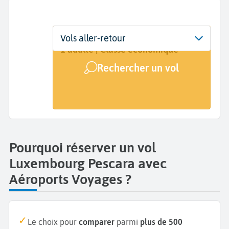
Départ
Dates
Voyageurs | Classe
Vols aller-retour
Luxembourg (LUX)
Dates de votre voyage
1 adulte | Classe économique
Rechercher un vol
Arrivée
Pescara (PSR)
Pourquoi réserver un vol
Luxembourg Pescara avec
Aéroports Voyages ?
Le choix pour
comparer
parmi
plus de 500