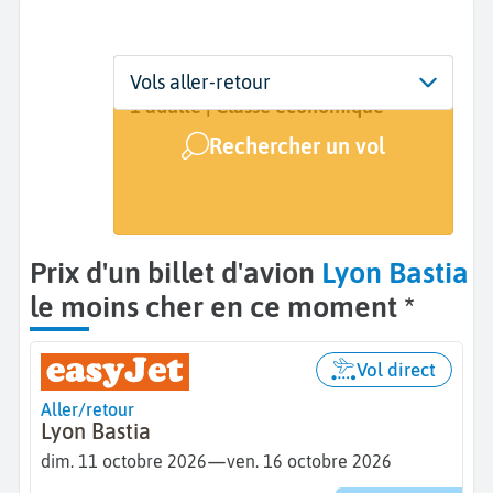
Départ
Dates
Voyageurs | Classe
Vols aller-retour
Lyon (LYS)
Dates de votre voyage
1 adulte | Classe économique
Rechercher un vol
Arrivée
Bastia (BIA)
Prix d'un billet d'avion
Lyon Bastia
le moins cher en ce moment *
Vol direct
Aller/retour
Lyon Bastia
—
dim. 11 octobre 2026
ven. 16 octobre 2026