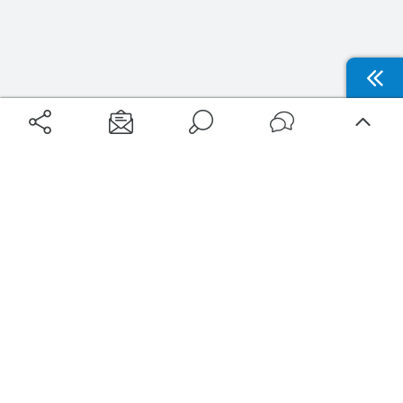
Aéroports
Voyages
Aéroports Voyages est la première plateforme de recherche de services liés au
voyage en avion. Nous vous proposons toutes les destinations, les
programmes de vols et les services disponibles pour votre aéroport : billets
d'avion, locations de voitures, hôtels... Laissez-vous inspirer et profitez d’une
expérience de voyage unique au meilleur prix !