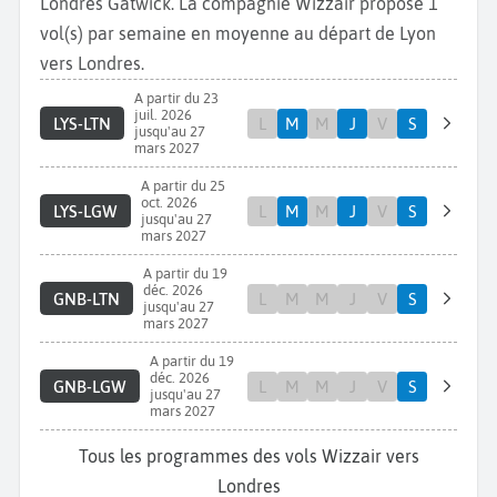
Londres Gatwick. La compagnie Wizzair propose 1
vol(s) par semaine en moyenne au départ de Lyon
vers Londres.
A partir du 23
juil. 2026
LYS-LTN
L
M
M
J
V
S
jusqu'au 27
mars 2027
A partir du 25
oct. 2026
LYS-LGW
L
M
M
J
V
S
jusqu'au 27
mars 2027
A partir du 19
déc. 2026
GNB-LTN
L
M
M
J
V
S
jusqu'au 27
mars 2027
A partir du 19
déc. 2026
GNB-LGW
L
M
M
J
V
S
jusqu'au 27
mars 2027
Tous les programmes des vols Wizzair vers
Londres