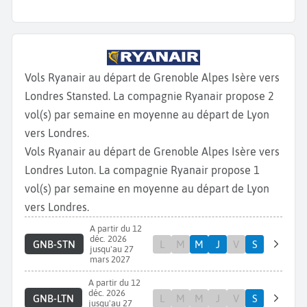
Vols Ryanair au départ de Grenoble Alpes Isère vers
Londres Stansted. La compagnie Ryanair propose 2
vol(s) par semaine en moyenne au départ de Lyon
vers Londres.
Vols Ryanair au départ de Grenoble Alpes Isère vers
Londres Luton. La compagnie Ryanair propose 1
vol(s) par semaine en moyenne au départ de Lyon
vers Londres.
A partir du 12
déc. 2026
GNB-STN
L
M
M
J
V
S
jusqu'au 27
mars 2027
A partir du 12
déc. 2026
GNB-LTN
L
M
M
J
V
S
jusqu'au 27