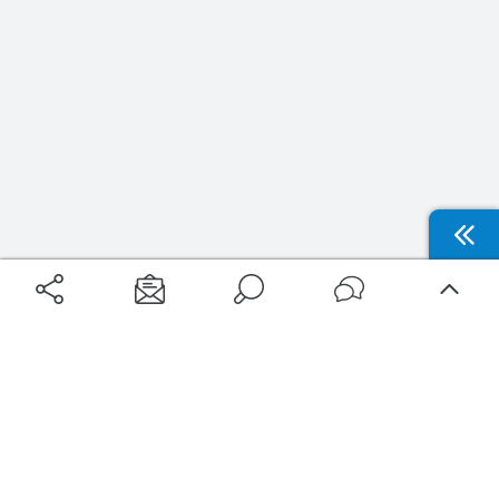
Aéroports
Voyages
Aéroports Voyages est la première plateforme de recherche de services liés au
voyage en avion. Nous vous proposons toutes les destinations, les