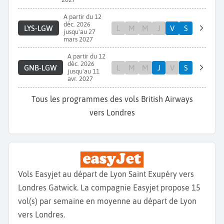
A partir du 12
déc. 2026
LYS-LGW
L
M
M
J
V
S
jusqu'au 27
mars 2027
A partir du 12
déc. 2026
GNB-LGW
L
M
M
J
V
S
jusqu'au 11
avr. 2027
Tous les programmes des vols British Airways
vers Londres
Vols Easyjet au départ de Lyon Saint Exupéry vers
Londres Gatwick. La compagnie Easyjet propose 15
vol(s) par semaine en moyenne au départ de Lyon
vers Londres.