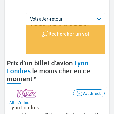
Départ
Dates
Voyageurs | Classe
Vols aller-retour
Lyon (LYS)
Dates de votre voyage
1 adulte | Classe économique
Rechercher un vol
Arrivée
Londres (LON)
Prix d'un billet d'avion
Lyon
Londres
le moins cher en ce
moment *
Vol direct
Aller/retour
Lyon Londres