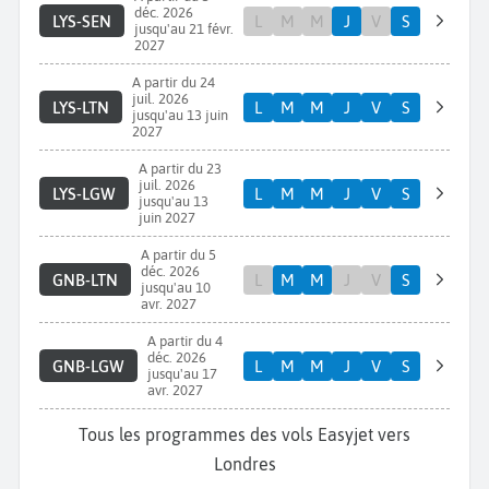
déc. 2026
LYS-SEN
L
M
M
J
V
S
jusqu'au 21 févr.
2027
A partir du 24
juil. 2026
LYS-LTN
L
M
M
J
V
S
jusqu'au 13 juin
2027
A partir du 23
juil. 2026
LYS-LGW
L
M
M
J
V
S
jusqu'au 13
juin 2027
A partir du 5
déc. 2026
GNB-LTN
L
M
M
J
V
S
jusqu'au 10
avr. 2027
A partir du 4
déc. 2026
GNB-LGW
L
M
M
J
V
S
jusqu'au 17
avr. 2027
Tous les programmes des vols Easyjet vers
Londres