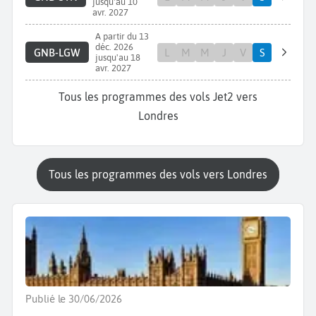
jusqu'au 10
avr. 2027
A partir du 13
déc. 2026
GNB-LGW
L
M
M
J
V
S
jusqu'au 18
avr. 2027
Tous les programmes des vols Jet2 vers
Londres
Tous les programmes des vols vers Londres
Publié le 30/06/2026