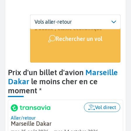
Départ
Dates
Voyageurs | Classe
Vols aller-retour
Marseille (MRS)
25 août - 14 oct.
1 adulte | Classe économique
Rechercher un vol
Arrivée
Dakar (DKR)
Prix d'un billet d'avion
Marseille
Dakar
le moins cher en ce
moment *
Vol direct
Aller/retour
Marseille Dakar