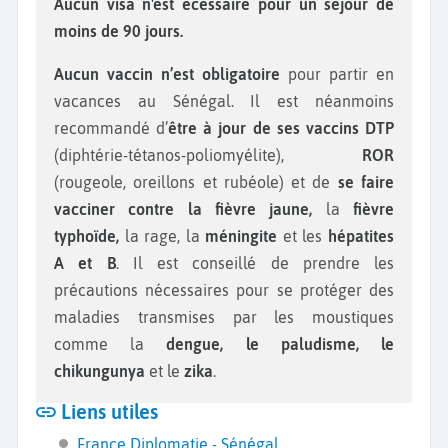
Aucun visa n'est écessaire pour un séjour de
moins de 90 jours.
Aucun vaccin n’est obligatoire
pour partir en
vacances au Sénégal. Il est néanmoins
recommandé d’
être à jour de ses vaccins DTP
(diphtérie-tétanos-poliomyélite),
ROR
(rougeole, oreillons et rubéole) et de
se faire
vacciner contre la fièvre jaune,
la
fièvre
typhoïde,
la rage, la
méningite
et les
hépatites
A et B
. Il est conseillé de prendre les
précautions nécessaires pour se protéger des
maladies transmises par les moustiques
comme la
dengue, le paludisme, le
chikungunya
et le
zika
.
Liens utiles
France Diplomatie - Sénégal