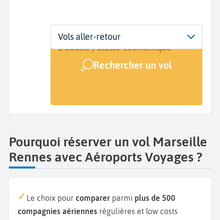
Départ
Dates
Voyageurs | Classe
Vols aller-retour
Marseille (MRS)
Dates de votre voyage
1 adulte | Classe économique
Rechercher un vol
Arrivée
Rennes (RNS)
Pourquoi réserver un vol Marseille
Rennes avec Aéroports Voyages ?
Le choix pour
comparer
parmi
plus de 500
compagnies aériennes
régulières et low costs