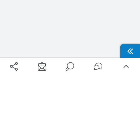
Aéroports
Voyages
Aéroports Voyages est la première plateforme de recherche de services liés au
voyage en avion. Nous vous proposons toutes les destinations, les
programmes de vols et les services disponibles pour votre aéroport : billets
d'avion, locations de voitures, hôtels... Laissez-vous inspirer et profitez d’une
expérience de voyage unique au meilleur prix !