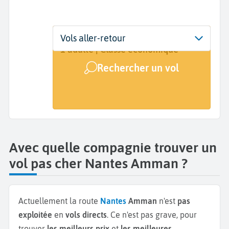
Départ
Dates
Voyageurs | Classe
Vols aller-retour
Nantes (NTE)
Dates de votre voyage
1 adulte | Classe économique
Rechercher un vol
Arrivée
Amman (AMM)
Avec quelle compagnie trouver un
vol pas cher Nantes Amman ?
Actuellement la route
Nantes
Amman
n'est
pas
exploitée
en
vols directs
. Ce n'est pas grave, pour
trouver
les meilleurs prix
et
les meilleures