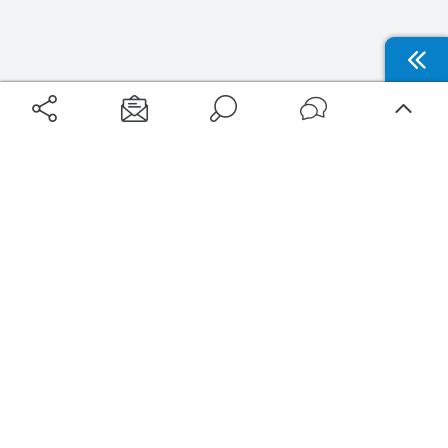
Aéroports
Voyages
Aéroports Voyages est la première plateforme de recherche de services liés au
voyage en avion. Nous vous proposons toutes les destinations, les
programmes de vols et les services disponibles pour votre aéroport : billets
d'avion, locations de voitures, hôtels... Laissez-vous inspirer et profitez d’une
expérience de voyage unique au meilleur prix !