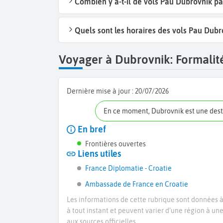
Combien y a-t-il de vols Pau Dubrovnik p
Quels sont les horaires des vols Pau Dubr
Voyager à Dubrovnik: Formalité
Dernière mise à jour :
20/07/2026
En ce moment, Dubrovnik est une des
En bref
Frontières ouvertes
Liens utiles
France Diplomatie - Croatie
Ambassade de France en Croatie
Les informations de cette rubrique sont données à 
à tout instant et peuvent varier d’une région à un
aux sources officielles.