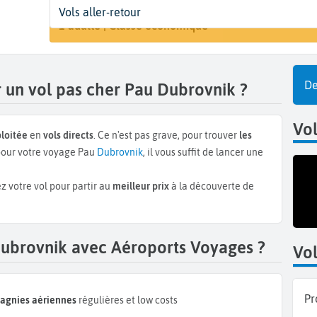
Départ
Dates
Voyageurs | Classe
Vols aller-retour
Rechercher
Pau (PUF)
Dates de votre voyage
1 adulte | Classe économique
De
 un vol pas cher Pau Dubrovnik ?
Vol
loitée
en
vols directs
. Ce n'est pas grave, pour trouver
les
our votre voyage Pau
Dubrovnik
, il vous suffit de lancer une
z votre vol pour partir au
meilleur prix
à la découverte de
Dubrovnik avec Aéroports Voyages ?
Vol
Pr
pagnies aériennes
régulières et low costs