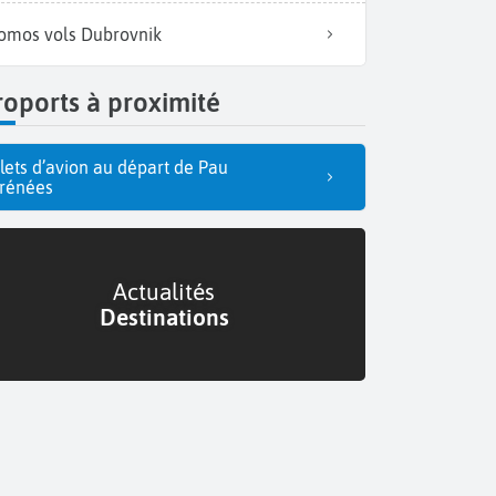
omos vols Dubrovnik
oports à proximité
llets d’avion au départ de Pau
rénées
Actualités
Destinations