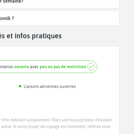
ar semaine?
ovnik ?
s et infos pratiques
tination
ouverte
avec
peu ou pas de restriction
Liaisons aériennes ouvertes
titre indicatif uniquement. Elles sont susceptibles d’évoluer
e autre. Si votre projet de voyage est imminent, référez vous