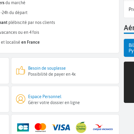
ers
du marché
Pr
 -24h du départ
mant
plébiscité par nos clients
Aér
vacances ou en 4 fois
et localisé
en France
Bi
Py
Besoin de souplesse
Possibilité de payer en 4x
Espace Personnel
Gérer votre dossier en ligne