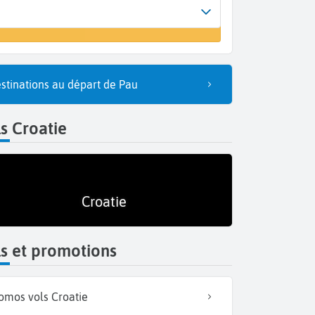
Arrivée
 un vol
Dubrovnik (DBV)
stinations au départ de Pau
s Croatie
Croatie
s et promotions
omos vols Croatie