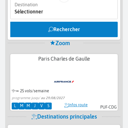
Destination
Sélectionner
Rechercher
Zoom
Paris Charles de Gaulle
≃
25 vols/semaine
programme jusqu'
au 29/08/2027
Infos route
L
M
M
J
V
S
PUF-CDG
Destinations principales