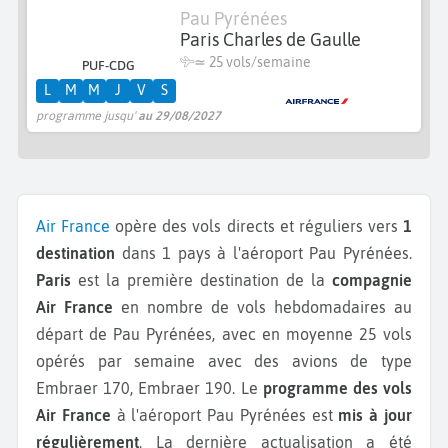
Pau Pyrénées
Paris Charles de Gaulle
≃
25 vols/semaine
PUF-CDG
L
M
M
J
V
S
programme jusqu'
au 29/08/2027
Air France
opère des vols directs et réguliers vers
1
destination
dans 1 pays à l'aéroport Pau Pyrénées.
Paris
est la première destination de la
compagnie
Air France
en nombre de vols hebdomadaires au
départ de Pau Pyrénées, avec en moyenne 25 vols
opérés par semaine avec des avions de type
Embraer 170, Embraer 190.
Le
programme des vols
Air France
à l'aéroport Pau Pyrénées est
mis à jour
régulièrement
. La dernière actualisation a été