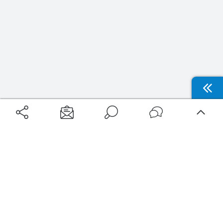
Aéroports
Voyages
Aéroports Voyages est la première plateforme de recherche de services liés au
voyage en avion. Nous vous proposons toutes les destinations, les
programmes de vols et les services disponibles pour votre aéroport : billets
d'avion, locations de voitures, hôtels... Laissez-vous inspirer et profitez d’une