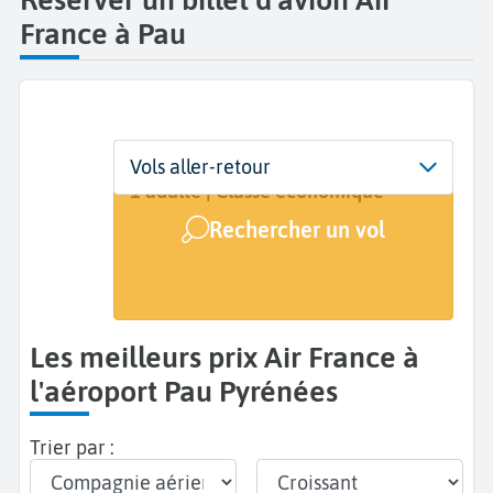
France à Pau
Départ
Dates
Voyageurs | Classe
Vols aller-retour
Pau Pyrénées (PUF)
Dates de votre voyage
1 adulte | Classe économique
Rechercher un vol
Arrivée
A...
Les meilleurs prix Air France à
l'aéroport Pau Pyrénées
Trier par :